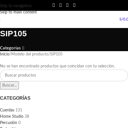
Skip to navigation
Skip to main content
S/
0.
SIP105
Categorías
Inicio
Modelo del producto
SIP105
No se han encontrado productos que coincidan con tu selección.
Buscar...
CATEGORÍAS
Cuerdas
131
Home Studio
38
Percusión
0