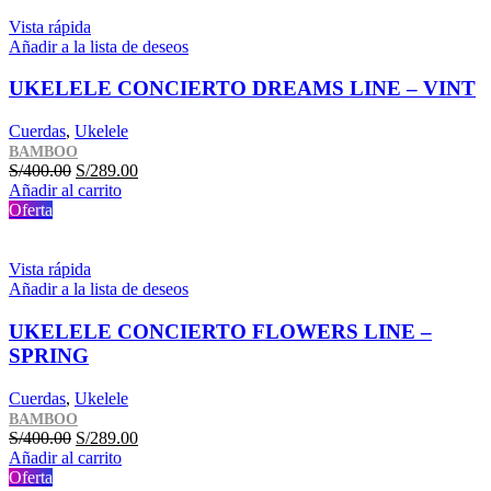
S/400.00.
S/289.00.
Vista rápida
Añadir a la lista de deseos
UKELELE CONCIERTO DREAMS LINE – VINT
Cuerdas
,
Ukelele
BAMBOO
El
El
S/
400.00
S/
289.00
precio
precio
Añadir al carrito
original
actual
Oferta
era:
es:
S/400.00.
S/289.00.
Vista rápida
Añadir a la lista de deseos
UKELELE CONCIERTO FLOWERS LINE –
SPRING
Cuerdas
,
Ukelele
BAMBOO
El
El
S/
400.00
S/
289.00
precio
precio
Añadir al carrito
original
actual
Oferta