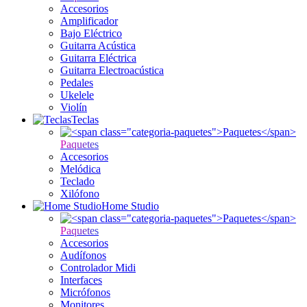
Accesorios
Amplificador
Bajo Eléctrico
Guitarra Acústica
Guitarra Eléctrica
Guitarra Electroacústica
Pedales
Ukelele
Violín
Teclas
Paquetes
Accesorios
Melódica
Teclado
Xilófono
Home Studio
Paquetes
Accesorios
Audífonos
Controlador Midi
Interfaces
Micrófonos
Monitores