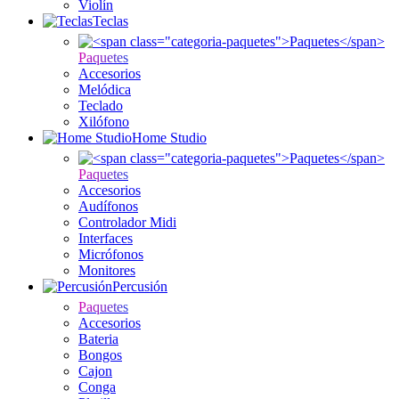
Violín
Teclas
Paquetes
Accesorios
Melódica
Teclado
Xilófono
Home Studio
Paquetes
Accesorios
Audífonos
Controlador Midi
Interfaces
Micrófonos
Monitores
Percusión
Paquetes
Accesorios
Bateria
Bongos
Cajon
Conga