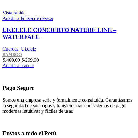
era:
es:
S/400.00.
S/289.00.
Vista rápida
Añadir a la lista de deseos
UKELELE CONCIERTO NATURE LINE –
WATERFALL
Cuerdas
,
Ukelele
BAMBOO
El
El
S/
400.00
S/
299.00
precio
precio
Añadir al carrito
original
actual
era:
es:
S/400.00.
S/299.00.
Pago Seguro
Somos una empresa seria y formalmente constituida. Garantizamos
la seguridad de sus pagos y transferencias con sistemas de pago
modernas intuitivas y fáciles de usar.
Envíos a todo el Perú