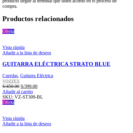
producto llegue al terminal que usted acordó en el proceso de
compra.
Productos relacionados
Oferta
Vista rápida
Añadir a la lista de deseos
GUITARRA ELÉCTRICA STRATO BLUE
Cuerdas
,
Guitarra Eléctrica
VOZZEX
El
El
S/
450.00
S/
399.00
precio
precio
Añadir al carrito
original
actual
SKU:
VZ-ST309-BL
era:
es:
Oferta
S/450.00.
S/399.00.
Vista rápida
Añadir a la lista de deseos