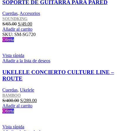
SOPORTE DE GUITARRA PARA PARED
Cuerdas
,
Accesorios
SOUNDKING
El
El
S/
65.00
S/
49.00
precio
precio
Añadir al carrito
original
actual
SKU:
SM-SG720
era:
es:
Oferta
S/65.00.
S/49.00.
Vista rápida
Añadir a la lista de deseos
UKELELE CONCIERTO CULTURE LINE –
ROUTE
Cuerdas
,
Ukelele
BAMBOO
El
El
S/
400.00
S/
289.00
precio
precio
Añadir al carrito
original
actual
Oferta
era:
es:
S/400.00.
S/289.00.
Vista rápida