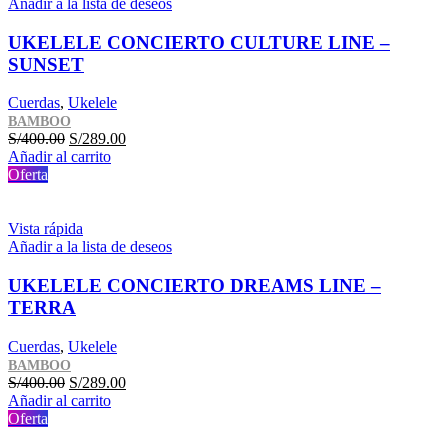
Añadir a la lista de deseos
UKELELE CONCIERTO CULTURE LINE –
SUNSET
Cuerdas
,
Ukelele
BAMBOO
El
El
S/
400.00
S/
289.00
precio
precio
Añadir al carrito
original
actual
Oferta
era:
es:
S/400.00.
S/289.00.
Vista rápida
Añadir a la lista de deseos
UKELELE CONCIERTO DREAMS LINE –
TERRA
Cuerdas
,
Ukelele
BAMBOO
El
El
S/
400.00
S/
289.00
precio
precio
Añadir al carrito
original
actual
Oferta
era:
es: