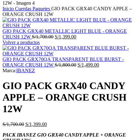
Inicio
Cuerdas
Paquetes
GIO PACK GRX40 CANDY APPLE –
ORANGE CRUSH 12W
GIO PACK GRX40 METALLIC LIGHT BLUE - ORANGE
El
El
CRUSH 12W
S/
1,700.00
S/
1,399.00
precio
precio
Volver a productos
original
actual
era:
es:
S/1,700.00.
S/1,399.00.
GIO PACK GRX70QA TRANSPARENT BLUE BURST -
El
El
ORANGE CRUSH 12W
S/
1,800.00
S/
1,499.00
precio
precio
Marca:
IBANEZ
original
actual
era:
es:
GIO PACK GRX40 CANDY
S/1,800.00.
S/1,499.00.
APPLE – ORANGE CRUSH
12W
El
El
S/
1,700.00
S/
1,399.00
precio
precio
PACK IBANEZ GIO GRX40 CANDY APPLE + ORANGE
original
actual