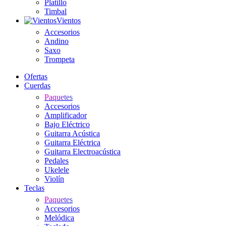
Platillo
Timbal
Vientos
Accesorios
Andino
Saxo
Trompeta
Ofertas
Cuerdas
Paquetes
Accesorios
Amplificador
Bajo Eléctrico
Guitarra Acústica
Guitarra Eléctrica
Guitarra Electroacústica
Pedales
Ukelele
Violín
Teclas
Paquetes
Accesorios
Melódica