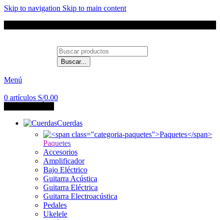
Skip to navigation
Skip to main content
Envíos a todo el Perú
Buscar...
Contáctanos
Menú
0
artículos
S/
0.00
CATEGORÍAS
Cuerdas
Paquetes
Accesorios
Amplificador
Bajo Eléctrico
Guitarra Acústica
Guitarra Eléctrica
Guitarra Electroacústica
Pedales
Ukelele