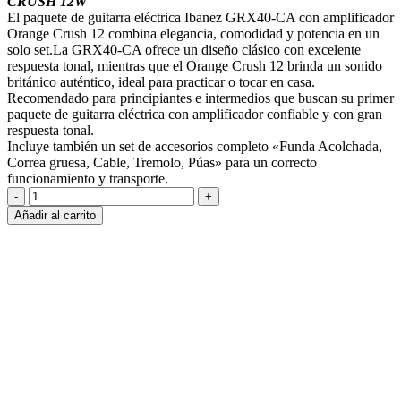
CRUSH 12W
era:
es:
El paquete de guitarra eléctrica Ibanez GRX40-CA con amplificador
S/1,700.00.
S/1,399.00.
Orange Crush 12 combina elegancia, comodidad y potencia en un
solo set.La GRX40-CA ofrece un diseño clásico con excelente
respuesta tonal, mientras que el Orange Crush 12 brinda un sonido
británico auténtico, ideal para practicar o tocar en casa.
Recomendado para principiantes e intermedios que buscan su primer
paquete de guitarra eléctrica con amplificador confiable y con gran
respuesta tonal.
Incluye también un set de accesorios completo «Funda Acolchada,
Correa gruesa, Cable, Tremolo, Púas» para un correcto
funcionamiento y transporte.
GIO
PACK
Añadir al carrito
GRX40
CANDY
APPLE
-
ORANGE
CRUSH
12W
cantidad