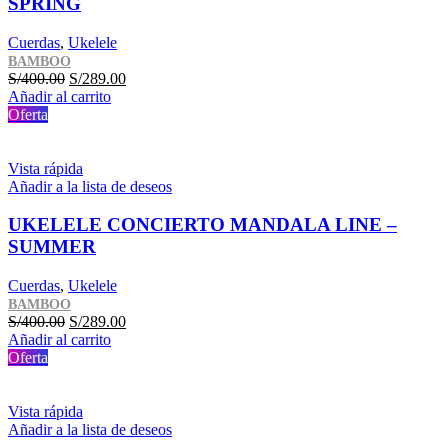
SPRING
Cuerdas
,
Ukelele
BAMBOO
El
El
S/
400.00
S/
289.00
precio
precio
Añadir al carrito
original
actual
Oferta
era:
es:
S/400.00.
S/289.00.
Vista rápida
Añadir a la lista de deseos
UKELELE CONCIERTO MANDALA LINE –
SUMMER
Cuerdas
,
Ukelele
BAMBOO
El
El
S/
400.00
S/
289.00
precio
precio
Añadir al carrito
original
actual
Oferta
era:
es:
S/400.00.
S/289.00.
Vista rápida
Añadir a la lista de deseos