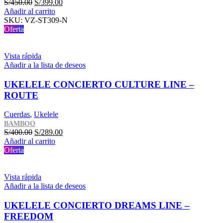
El
El
S/
450.00
S/
399.00
precio
precio
Añadir al carrito
original
actual
SKU:
VZ-ST309-N
era:
es:
Oferta
S/450.00.
S/399.00.
Vista rápida
Añadir a la lista de deseos
UKELELE CONCIERTO CULTURE LINE –
ROUTE
Cuerdas
,
Ukelele
BAMBOO
El
El
S/
400.00
S/
289.00
precio
precio
Añadir al carrito
original
actual
Oferta
era:
es:
S/400.00.
S/289.00.
Vista rápida
Añadir a la lista de deseos
UKELELE CONCIERTO DREAMS LINE –
FREEDOM