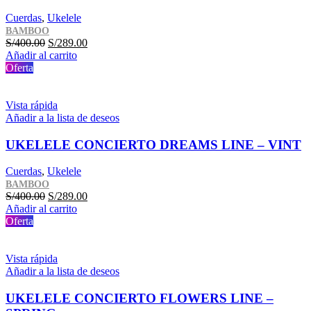
Cuerdas
,
Ukelele
BAMBOO
El
El
S/
400.00
S/
289.00
precio
precio
Añadir al carrito
original
actual
Oferta
era:
es:
S/400.00.
S/289.00.
Vista rápida
Añadir a la lista de deseos
UKELELE CONCIERTO DREAMS LINE – VINT
Cuerdas
,
Ukelele
BAMBOO
El
El
S/
400.00
S/
289.00
precio
precio
Añadir al carrito
original
actual
Oferta
era:
es:
S/400.00.
S/289.00.
Vista rápida
Añadir a la lista de deseos
UKELELE CONCIERTO FLOWERS LINE –