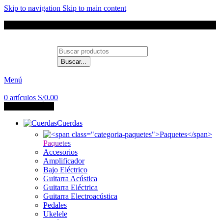
Skip to navigation
Skip to main content
Envíos a todo el Perú
Buscar...
Contáctanos
Menú
0
artículos
S/
0.00
CATEGORÍAS
Cuerdas
Paquetes
Accesorios
Amplificador
Bajo Eléctrico
Guitarra Acústica
Guitarra Eléctrica
Guitarra Electroacústica
Pedales
Ukelele