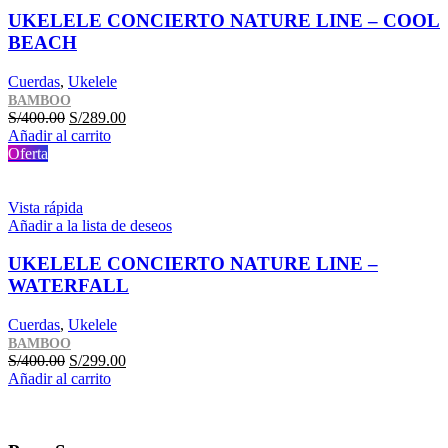
UKELELE CONCIERTO NATURE LINE – COOL
BEACH
Cuerdas
,
Ukelele
BAMBOO
El
El
S/
400.00
S/
289.00
precio
precio
Añadir al carrito
original
actual
Oferta
era:
es:
S/400.00.
S/289.00.
Vista rápida
Añadir a la lista de deseos
UKELELE CONCIERTO NATURE LINE –
WATERFALL
Cuerdas
,
Ukelele
BAMBOO
El
El
S/
400.00
S/
299.00
precio
precio
Añadir al carrito
original
actual
era:
es:
S/400.00.
S/299.00.