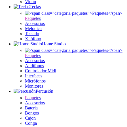
Violín
Teclas
Paquetes
Accesorios
Melódica
Teclado
Xilófono
Home Studio
Paquetes
Accesorios
Audífonos
Controlador Midi
Interfaces
Micrófonos
Monitores
Percusión
Paquetes
Accesorios
Bateria
Bongos
Cajon
Conga