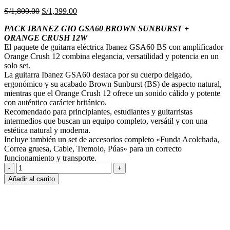
El
El
S/
1,800.00
S/
1,399.00
precio
precio
PACK IBANEZ GIO GSA60 BROWN SUNBURST +
original
actual
ORANGE CRUSH 12W
era:
es:
El paquete de guitarra eléctrica Ibanez GSA60 BS con amplificador
S/1,800.00.
S/1,399.00.
Orange Crush 12 combina elegancia, versatilidad y potencia en un
solo set.
La guitarra Ibanez GSA60 destaca por su cuerpo delgado,
ergonómico y su acabado Brown Sunburst (BS) de aspecto natural,
mientras que el Orange Crush 12 ofrece un sonido cálido y potente
con auténtico carácter británico.
Recomendado para principiantes, estudiantes y guitarristas
intermedios que buscan un equipo completo, versátil y con una
estética natural y moderna.
Incluye también un set de accesorios completo «Funda Acolchada,
Correa gruesa, Cable, Tremolo, Púas» para un correcto
funcionamiento y transporte.
GIO
PACK
Añadir al carrito
GSA60
BROWN
SUNBURST
-
ORANGE