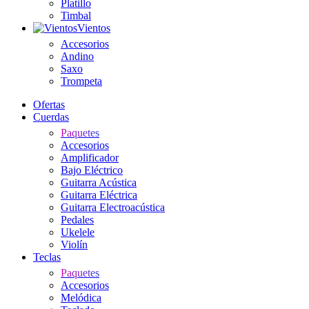
Platillo
Timbal
Vientos
Accesorios
Andino
Saxo
Trompeta
Ofertas
Cuerdas
Paquetes
Accesorios
Amplificador
Bajo Eléctrico
Guitarra Acústica
Guitarra Eléctrica
Guitarra Electroacústica
Pedales
Ukelele
Violín
Teclas
Paquetes
Accesorios
Melódica