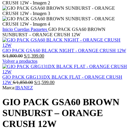
Inicio
Cuerdas
Paquetes
GIO PACK GSA60 BROWN
SUNBURST – ORANGE CRUSH 12W
GIO PACK GSA60 BLACK NIGHT - ORANGE CRUSH 12W
El
El
S/
1,800.00
S/
1,399.00
precio
precio
Volver a productos
original
actual
era:
es:
S/1,800.00.
S/1,399.00.
GIO PACK GRG131DX BLACK FLAT - ORANGE CRUSH
El
El
12W
S/
1,850.00
S/
1,599.00
precio
precio
Marca:
IBANEZ
original
actual
era:
es:
GIO PACK GSA60 BROWN
S/1,850.00.
S/1,599.00.
SUNBURST – ORANGE
CRUSH 12W