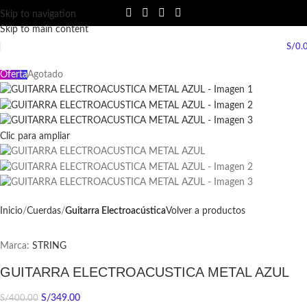
Skip to navigation
Skip to main content
S/
0.
Oferta
Agotado
Clic para ampliar
Inicio
Cuerdas
Guitarra Electroacústica
Volver a productos
Marca:
STRING
GUITARRA ELECTROACUSTICA METAL AZUL
S/
349.00
S/
400.00