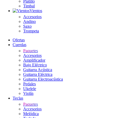
Platillo
Timbal
Vientos
Accesorios
Andino
Saxo
Trompeta
Ofertas
Cuerdas
Paquetes
Accesorios
Amplificador
Bajo Eléctrico
Guitarra Acústica
Guitarra Eléctrica
Guitarra Electroacústica
Pedales
Ukelele
Violín
Teclas
Paquetes
Accesorios
Melódica