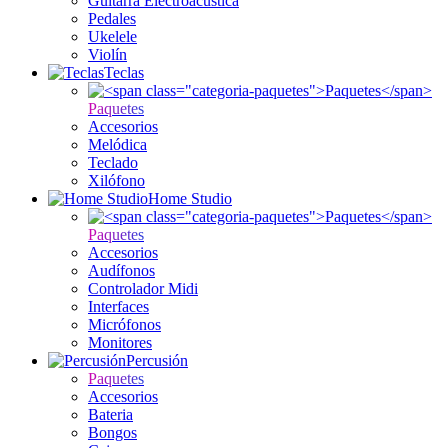
Guitarra Electroacústica
Pedales
Ukelele
Violín
Teclas
Paquetes
Accesorios
Melódica
Teclado
Xilófono
Home Studio
Paquetes
Accesorios
Audífonos
Controlador Midi
Interfaces
Micrófonos
Monitores
Percusión
Paquetes
Accesorios
Bateria
Bongos