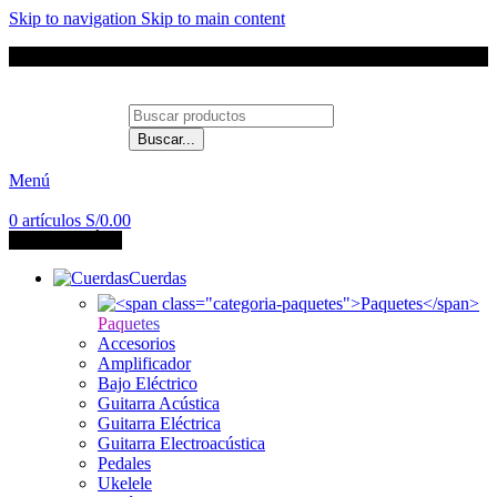
Skip to navigation
Skip to main content
Envíos a todo el Perú
Buscar...
Contáctanos
Menú
0
artículos
S/
0.00
CATEGORÍAS
Cuerdas
Paquetes
Accesorios
Amplificador
Bajo Eléctrico
Guitarra Acústica
Guitarra Eléctrica
Guitarra Electroacústica
Pedales
Ukelele