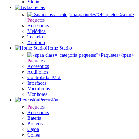
Violín
Teclas
Paquetes
Accesorios
Melódica
Teclado
Xilófono
Home Studio
Paquetes
Accesorios
Audífonos
Controlador Midi
Interfaces
Micrófonos
Monitores
Percusión
Paquetes
Accesorios
Bateria
Bongos
Cajon
Conga