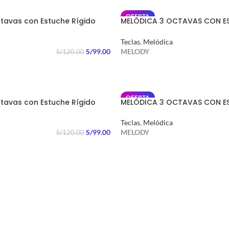
OFERTA
tavas con Estuche Rígido
MELÓDICA 3 OCTAVAS CON E
LILA.
Teclas
,
Melódica
S/
99.00
MELODY
S/
120.00
RRITO
AÑADIR AL CARRITO
OFERTA
tavas con Estuche Rígido
MELÓDICA 3 OCTAVAS CON E
ROSADA.
Teclas
,
Melódica
S/
99.00
MELODY
S/
120.00
RRITO
AÑADIR AL CARRITO