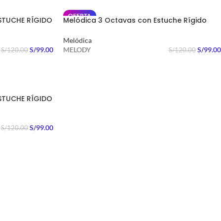
OFERTA
STUCHE RÍGIDO
Melódica 3 Octavas con Estuche Rígido
Negro
Melódica
S/
99.00
MELODY
S/
99.00
S/
120.00
S/
120.00
AÑADIR AL CARRITO
STUCHE RÍGIDO
S/
99.00
S/
120.00