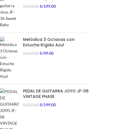
S/
199.00
S/
250.00
Melódica 3 Octavas con
Estuche Rígido Azul
S/
99.00
S/
120.00
PEDAL DE GUITARRA JOYO JF-06
VINTAGE PHASE
S/
199.00
S/
250.00