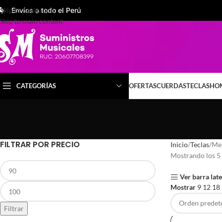
Skip to navigation
Envíos a todo el Perú
Skip to main content
CATEGORÍAS
OFERTAS
CUERDAS
TECLAS
HOM
FILTRAR POR PRECIO
Inicio
Teclas
Me
Mostrando los 5 
Ver barra late
Mostrar
9
12
18
Filtrar