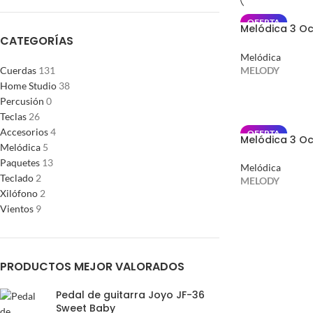
OFERTA
Melódica 3 Oc
CATEGORÍAS
Azul
Melódica
MELODY
Cuerdas
131
Home Studio
38
AÑADIR AL CA
Percusión
0
Teclas
26
Accesorios
4
OFERTA
Melódica 3 Oc
Melódica
5
Roja
Paquetes
13
Melódica
Teclado
2
MELODY
Xilófono
2
AÑADIR AL CA
Vientos
9
PRODUCTOS MEJOR VALORADOS
Pedal de guitarra Joyo JF-36
Sweet Baby