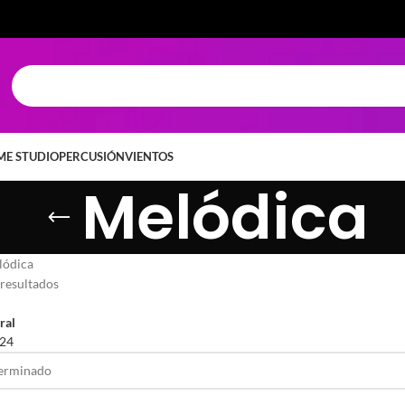
E STUDIO
PERCUSIÓN
VIENTOS
Melódica
lódica
resultados
ral
24