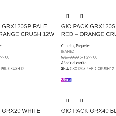
 GRX120SP PALE
GIO PACK GRX120S
ORANGE CRUSH 12W
RED – ORANGE CR
es
Cuerdas
,
Paquetes
IBANEZ
299.00
S/
1,700.00
S/
1,299.00
Añadir al carrito
-PBL-CRUSH12
SKU:
GRX120SP-VRD-CRUSH12
Oferta
 GRX20 WHITE –
GIO PACK GRX40 B