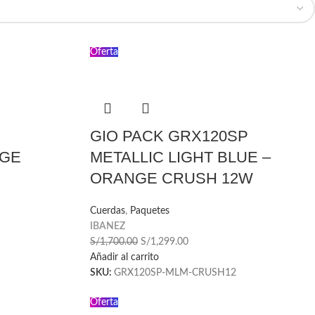
Oferta
GIO PACK GRX120SP
NGE
METALLIC LIGHT BLUE –
ORANGE CRUSH 12W
Cuerdas
,
Paquetes
IBANEZ
S/
1,700.00
S/
1,299.00
Añadir al carrito
SKU:
GRX120SP-MLM-CRUSH12
Oferta