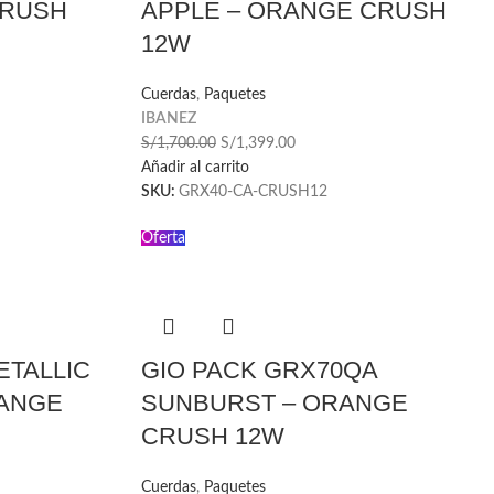
CRUSH
APPLE – ORANGE CRUSH
12W
Cuerdas
,
Paquetes
IBANEZ
S/
1,700.00
S/
1,399.00
Añadir al carrito
SKU:
GRX40-CA-CRUSH12
Oferta
ETALLIC
GIO PACK GRX70QA
RANGE
SUNBURST – ORANGE
CRUSH 12W
Cuerdas
,
Paquetes