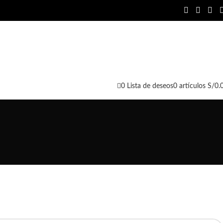
Contáctan
0
Lista de deseos
0
artículos
S/
0.