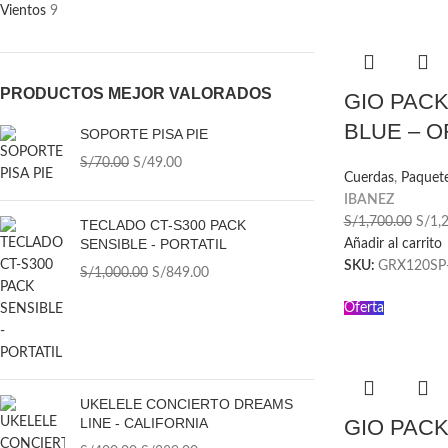
Vientos
9
PRODUCTOS MEJOR VALORADOS
GIO PACK
BLUE – 
SOPORTE PISA PIE
S/
70.00
S/
49.00
Cuerdas
,
Paquet
IBANEZ
S/
1,700.00
S/
1,
TECLADO CT-S300 PACK
SENSIBLE - PORTATIL
Añadir al carrito
SKU:
GRX120SP
S/
1,000.00
S/
849.00
Oferta
UKELELE CONCIERTO DREAMS
LINE - CALIFORNIA
GIO PACK