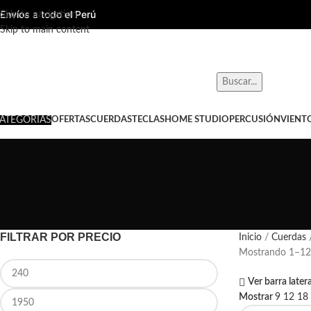
Envíos a todo el Perú
Skip to navigation
Skip to main content
Buscar...
ATEGORÍAS
OFERTAS
CUERDAS
TECLAS
HOME STUDIO
PERCUSIÓN
VIENT
FILTRAR POR PRECIO
Inicio
Cuerdas
Mostrando 1–12 
Ver barra latera
Mostrar
9
12
18