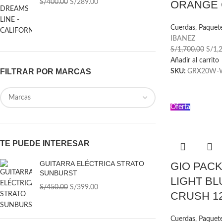
S/
400.00
S/
289.00
ORANGE 
Cuerdas
,
Paquet
IBANEZ
S/
1,700.00
S/
1,
Añadir al carrito
FILTRAR POR MARCAS
SKU:
GRX20W-
Oferta
TE PUEDE INTERESAR
GUITARRA ELÉCTRICA STRATO
GIO PACK
SUNBURST
LIGHT BL
S/
450.00
S/
399.00
CRUSH 1
Cuerdas
,
Paquet