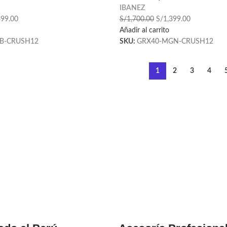
IBANEZ
399.00
S/
1,700.00
S/
1,399.00
Añadir al carrito
B-CRUSH12
SKU:
GRX40-MGN-CRUSH12
1
2
3
4