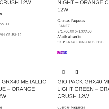
CRUSH 12W
NIGHT – ORANGE 
12W
es
Cuerdas
,
Paquetes
299.00
IBANEZ
S/
1,700.00
S/
1,399.00
WH-CRUSH12
Añadir al carrito
SKU:
GRX40-BKN-CRUSH12B
Oferta
 GRX40 METALLIC
GIO PACK GRX40 M
UE – ORANGE
LIGHT GREEN – O
2W
CRUSH 12W
es
Cuerdas
,
Paquetes