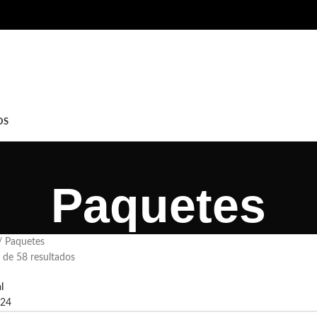
OS
Paquetes
Paquetes
de 58 resultados
l
24