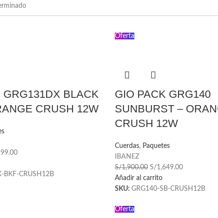
Oferta
K GRG131DX BLACK
GIO PACK GRG140
ORANGE CRUSH 12W
SUNBURST – ORA
CRUSH 12W
es
Cuerdas
,
Paquetes
599.00
IBANEZ
S/
1,900.00
S/
1,649.00
-BKF-CRUSH12B
Añadir al carrito
SKU:
GRG140-SB-CRUSH12B
Oferta