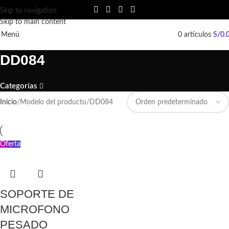
Skip to navigation
Skip to main content
Menú
0
artículos
S/
0.
DD084
Categorías
Inicio
Modelo del producto
DD084
Oferta
SOPORTE DE
MICROFONO
PESADO