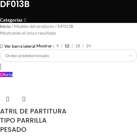
DF013B
Categorías
Inicio
Modelo del producto
DF013B
Mostrando el único resultado
Mostrar
9
12
18
24
Ver barra lateral
Oferta
ATRIL DE PARTITURA
TIPO PARRILLA
PESADO