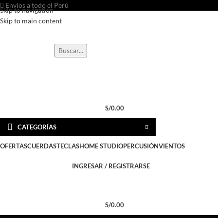
Envíos a todo el Perú
Skip to navigation
Skip to main content
Buscar...
Contáctanos
S/
0.00
CATEGORÍAS
OFERTAS
CUERDAS
TECLAS
HOME STUDIO
PERCUSIÓN
VIENTOS
INGRESAR / REGISTRARSE
S/
0.00