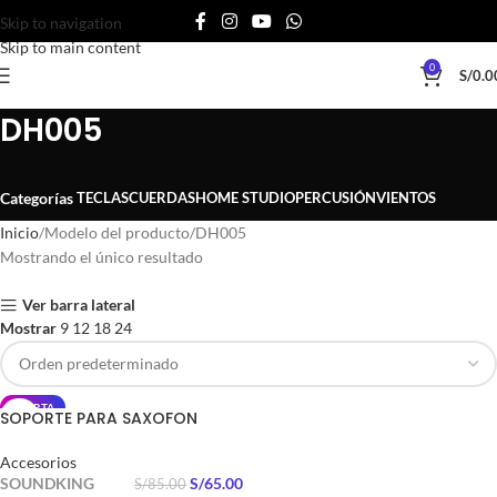
Skip to navigation
Skip to main content
0
S/
0.0
DH005
TECLAS
CUERDAS
HOME STUDIO
PERCUSIÓN
VIENTOS
Categorías
Inicio
Modelo del producto
DH005
Mostrando el único resultado
Ver barra lateral
Mostrar
9
12
18
24
OFERTA
SOPORTE PARA SAXOFON
Accesorios
SOUNDKING
S/
65.00
S/
85.00