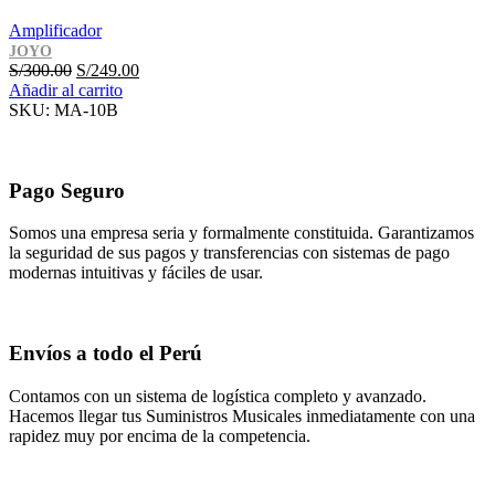
Amplificador
JOYO
El
El
S/
300.00
S/
249.00
precio
precio
Añadir al carrito
original
actual
SKU:
MA-10B
era:
es:
S/300.00.
S/249.00.
Pago Seguro
Somos una empresa seria y formalmente constituida. Garantizamos
la seguridad de sus pagos y transferencias con sistemas de pago
modernas intuitivas y fáciles de usar.
Envíos a todo el Perú
Contamos con un sistema de logística completo y avanzado.
Hacemos llegar tus Suministros Musicales inmediatamente con una
rapidez muy por encima de la competencia.