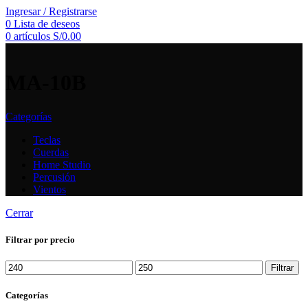
Ingresar / Registrarse
0
Lista de deseos
0
artículos
S/
0.00
MA-10B
Categorías
Teclas
Cuerdas
Home Studio
Percusión
Vientos
Cerrar
Filtrar por precio
Precio
Precio
Filtrar
mínimo
máximo
Categorías