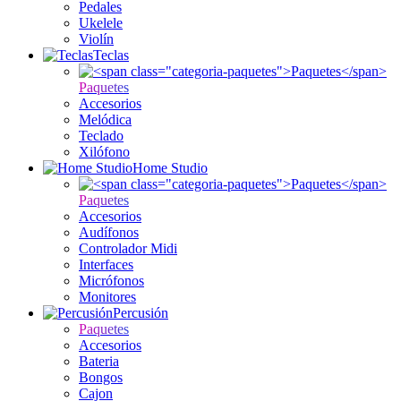
Pedales
Ukelele
Violín
Teclas
Paquetes
Accesorios
Melódica
Teclado
Xilófono
Home Studio
Paquetes
Accesorios
Audífonos
Controlador Midi
Interfaces
Micrófonos
Monitores
Percusión
Paquetes
Accesorios
Bateria
Bongos
Cajon