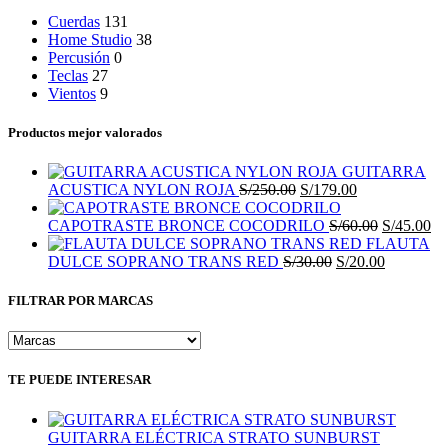
Cuerdas
131
Home Studio
38
Percusión
0
Teclas
27
Vientos
9
Productos mejor valorados
GUITARRA
El
El
ACUSTICA NYLON ROJA
S/
250.00
S/
179.00
precio
precio
original
actual
El
El
CAPOTRASTE BRONCE COCODRILO
S/
60.00
S/
45.00
era:
es:
precio
pr
FLAUTA
S/250.00.
El
S/179.00.
original
El
ac
DULCE SOPRANO TRANS RED
S/
30.00
S/
20.00
precio
era:
precio
es:
original
S/60.00.
actual
S/
FILTRAR POR MARCAS
era:
es:
S/30.00.
S/20.00.
TE PUEDE INTERESAR
GUITARRA ELÉCTRICA STRATO SUNBURST