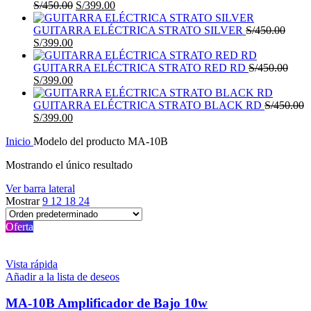
El
El
S/
450.00
S/
399.00
precio
precio
original
actual
GUITARRA ELÉCTRICA STRATO SILVER
S/
450.00
El
El
era:
es:
S/
399.00
precio
precio
S/450.00.
S/399.00.
original
actual
GUITARRA ELÉCTRICA STRATO RED RD
S/
450.00
era:
El
es:
El
S/
399.00
S/450.00.
precio
S/399.00.
precio
original
actual
GUITARRA ELÉCTRICA STRATO BLACK RD
S/
450.00
era:
El
es:
El
S/
399.00
S/450.00.
precio
S/399.00.
precio
Inicio
Modelo del producto
MA-10B
original
actual
era:
es:
Mostrando el único resultado
S/450.00.
S/399.00.
Ver barra lateral
Mostrar
9
12
18
24
Oferta
Vista rápida
Añadir a la lista de deseos
MA-10B Amplificador de Bajo 10w