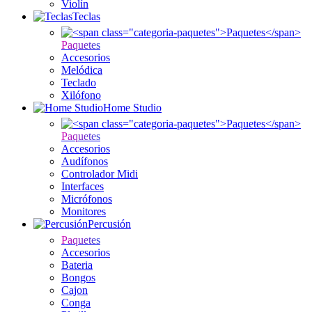
Violín
Teclas
Paquetes
Accesorios
Melódica
Teclado
Xilófono
Home Studio
Paquetes
Accesorios
Audífonos
Controlador Midi
Interfaces
Micrófonos
Monitores
Percusión
Paquetes
Accesorios
Bateria
Bongos
Cajon
Conga