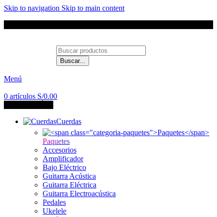
Skip to navigation
Skip to main content
Envíos a todo el Perú
Buscar...
Contáctanos
Menú
0
artículos
S/
0.00
CATEGORÍAS
Cuerdas
Paquetes
Accesorios
Amplificador
Bajo Eléctrico
Guitarra Acústica
Guitarra Eléctrica
Guitarra Electroacústica
Pedales
Ukelele