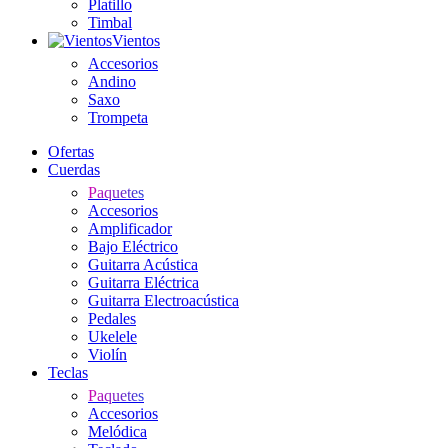
Platillo
Timbal
Vientos
Accesorios
Andino
Saxo
Trompeta
Ofertas
Cuerdas
Paquetes
Accesorios
Amplificador
Bajo Eléctrico
Guitarra Acústica
Guitarra Eléctrica
Guitarra Electroacústica
Pedales
Ukelele
Violín
Teclas
Paquetes
Accesorios
Melódica