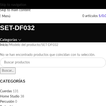
Skip to navigation
Skip to main content
0
artículos
S/
0.
Menú
SET-DF032
Categorías
Inicio
Modelo del producto
SET-DF032
No se han encontrado productos que coincidan con tu selección.
Buscar...
CATEGORÍAS
Cuerdas
131
Home Studio
38
Percusión
0