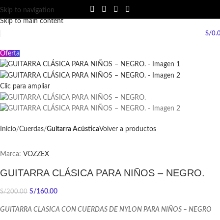
Skip to navigation
Skip to main content
S/
0.
Oferta
Clic para ampliar
Inicio
Cuerdas
Guitarra Acústica
Volver a productos
Marca:
VOZZEX
GUITARRA CLÁSICA PARA NIÑOS – NEGRO.
S/
160.00
S/
200.00
GUITARRA CLASICA CON CUERDAS DE NYLON PARA NIÑOS – NEGRO