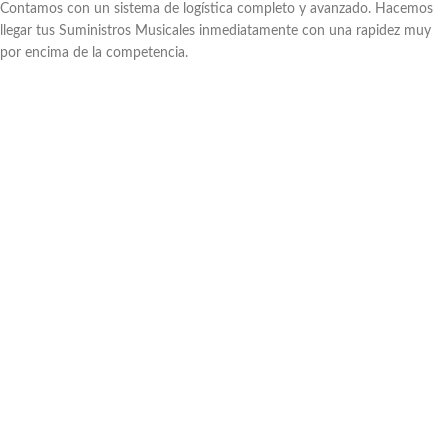
Contamos con un sistema de logística completo y avanzado. Hacemos
llegar tus Suministros Musicales inmediatamente con una rapidez muy
por encima de la competencia.
Asesoría Profesional
Como expertos conocedores, estamos en la misión de brindarte asesoría
profesional en cuanto a instrumentos y Suministros Musicales.
Garantía
Le brindamos todo el respaldo y garantía que se merece. Para nosotros,
usted es lo más importante, siendo parte de nuestra gran familia de
clientes en todo el Perú.