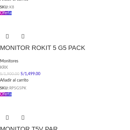
SKU:
K8
Oferta
MONITOR ROKIT 5 G5 PACK
Monitores
KRK
S/
1,499.00
S/
1,900.00
Añadir al carrito
SKU:
RP5G5PK
Oferta
MONITOR T5V PAR