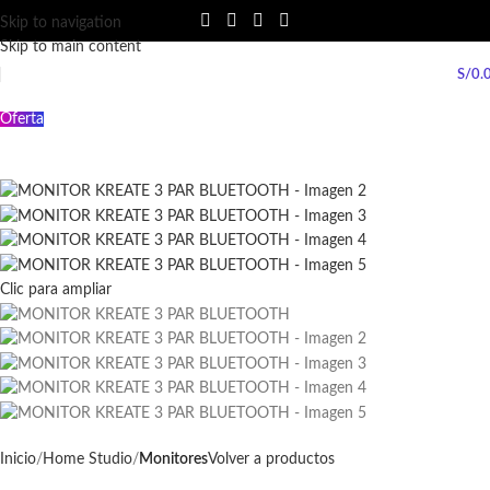
Skip to navigation
Skip to main content
S/
0.
Oferta
Clic para ampliar
Inicio
Home Studio
Monitores
Volver a productos