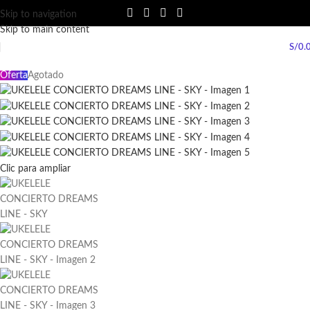
Skip to navigation
Skip to main content
S/
0.
Oferta
Agotado
Clic para ampliar