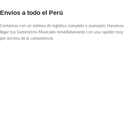
Envíos a todo el Perú
Contamos con un sistema de logística completo y avanzado. Hacemos
llegar tus Suministros Musicales inmediatamente con una rapidez muy
por encima de la competencia.
Asesoría Profesional
Como expertos conocedores, estamos en la misión de brindarte asesoría
profesional en cuanto a instrumentos y Suministros Musicales.
Garantía
Le brindamos todo el respaldo y garantía que se merece. Para nosotros,
usted es lo más importante, siendo parte de nuestra gran familia de