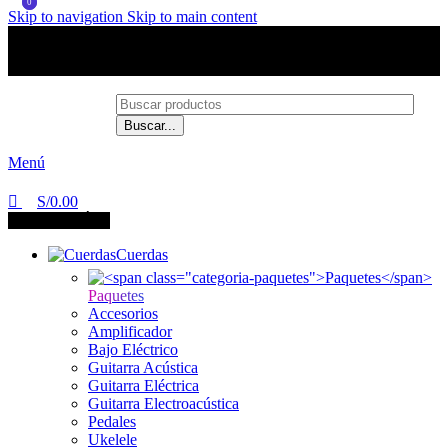
0
0
Skip to navigation
Skip to main content
Envíos a todo el Perú
Buscar...
Contáctanos
Menú
S/
0.00
CATEGORÍAS
Cuerdas
Paquetes
Accesorios
Amplificador
Bajo Eléctrico
Guitarra Acústica
Guitarra Eléctrica
Guitarra Electroacústica
Pedales
Ukelele