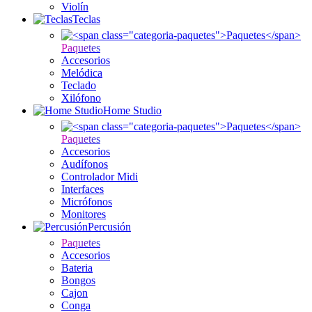
Violín
Teclas
Paquetes
Accesorios
Melódica
Teclado
Xilófono
Home Studio
Paquetes
Accesorios
Audífonos
Controlador Midi
Interfaces
Micrófonos
Monitores
Percusión
Paquetes
Accesorios
Bateria
Bongos
Cajon
Conga