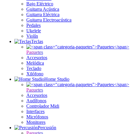
Bajo Eléctrico
Guitarra Acústica
Guitarra Eléctrica
Guitarra Electroacústica
Pedales
Ukelele
Violín
Teclas
Paquetes
Accesorios
Melódica
Teclado
Xilófono
Home Studio
Paquetes
Accesorios
Audífonos
Controlador Midi
Interfaces
Micrófonos
Monitores
Percusión
Paquetes