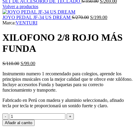
SET DE ACCESORIO DE TECLADO
S/
350.00
S/
269.00
Volver a productos
JOYO PEDAL JF-34 US DREAM
S/
270.00
S/
199.00
Marca:
VENTURI
XILOFONO 2/8 ROJO MÁS
FUNDA
S/
110.00
S/
99.00
Instrumento numero 1 recomendado para colegios, aprende los
principios musicales con la mejor calidad que te ofrece este xilófono.
Incluye accesorios Funda y baquetas para su correcto
funcionamiento y transporte.
Fabricado en Perú con madera y aluminio seleccionado, afinado
tecla por tecla te proporcionará un sonido fuerte y claro.
Añadir al carrito