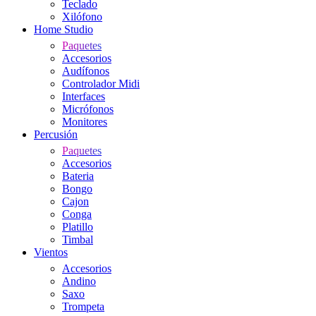
Teclado
Xilófono
Home Studio
Paquetes
Accesorios
Audífonos
Controlador Midi
Interfaces
Micrófonos
Monitores
Percusión
Paquetes
Accesorios
Bateria
Bongo
Cajon
Conga
Platillo
Timbal
Vientos
Accesorios
Andino
Saxo
Trompeta