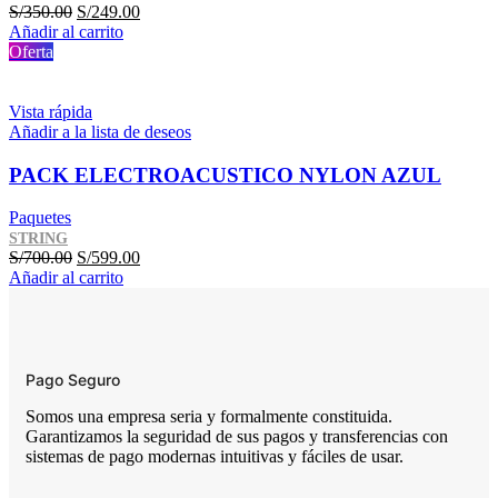
El
El
S/
350.00
S/
249.00
precio
precio
Añadir al carrito
original
actual
Oferta
era:
es:
S/350.00.
S/249.00.
Vista rápida
Añadir a la lista de deseos
PACK ELECTROACUSTICO NYLON AZUL
Paquetes
STRING
El
El
S/
700.00
S/
599.00
precio
precio
Añadir al carrito
original
actual
era:
es:
S/700.00.
S/599.00.
Pago Seguro
Somos una empresa seria y formalmente constituida.
Garantizamos la seguridad de sus pagos y transferencias con
sistemas de pago modernas intuitivas y fáciles de usar.