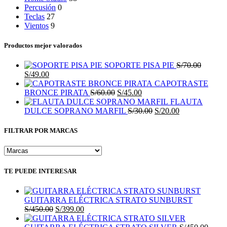
Percusión
0
Teclas
27
Vientos
9
Productos mejor valorados
SOPORTE PISA PIE
S/
70.00
El
El
S/
49.00
precio
precio
CAPOTRASTE
original
actual
El
El
BRONCE PIRATA
S/
60.00
S/
45.00
era:
es:
precio
precio
FLAUTA
S/70.00.
S/49.00.
original
actual
El
El
DULCE SOPRANO MARFIL
S/
30.00
S/
20.00
era:
es:
precio
precio
S/60.00.
S/45.00.
original
actual
FILTRAR POR MARCAS
era:
es:
S/30.00.
S/20.00.
TE PUEDE INTERESAR
GUITARRA ELÉCTRICA STRATO SUNBURST
El
El
S/
450.00
S/
399.00
precio
precio
original
actual