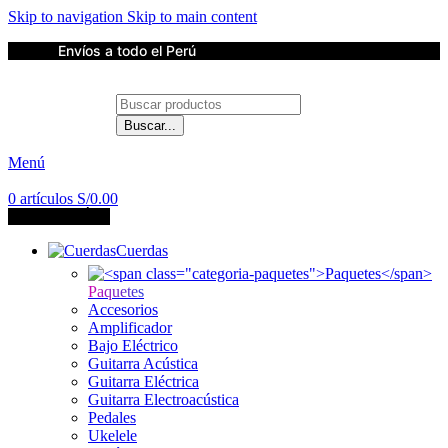
Skip to navigation
Skip to main content
Envíos a todo el Perú
Buscar...
Contáctanos
Menú
0
artículos
S/
0.00
CATEGORÍAS
Cuerdas
Paquetes
Accesorios
Amplificador
Bajo Eléctrico
Guitarra Acústica
Guitarra Eléctrica
Guitarra Electroacústica
Pedales
Ukelele