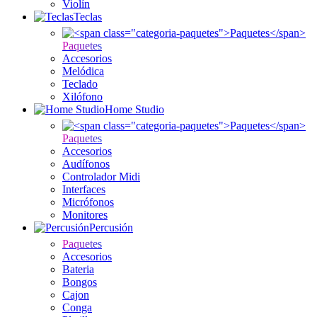
Violín
Teclas
Paquetes
Accesorios
Melódica
Teclado
Xilófono
Home Studio
Paquetes
Accesorios
Audífonos
Controlador Midi
Interfaces
Micrófonos
Monitores
Percusión
Paquetes
Accesorios
Bateria
Bongos
Cajon
Conga