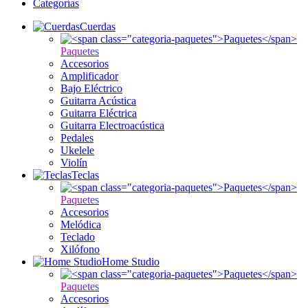
Categorías
Cuerdas
Paquetes
Accesorios
Amplificador
Bajo Eléctrico
Guitarra Acústica
Guitarra Eléctrica
Guitarra Electroacústica
Pedales
Ukelele
Violín
Teclas
Paquetes
Accesorios
Melódica
Teclado
Xilófono
Home Studio
Paquetes
Accesorios