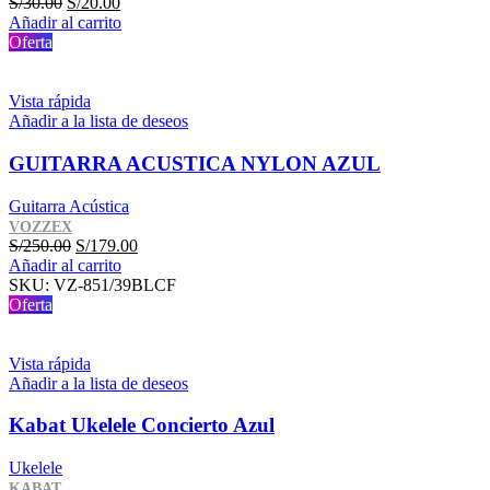
El
El
S/
30.00
S/
20.00
precio
precio
Añadir al carrito
original
actual
Oferta
era:
es:
S/30.00.
S/20.00.
Vista rápida
Añadir a la lista de deseos
GUITARRA ACUSTICA NYLON AZUL
Guitarra Acústica
VOZZEX
El
El
S/
250.00
S/
179.00
precio
precio
Añadir al carrito
original
actual
SKU:
VZ-851/39BLCF
era:
es:
Oferta
S/250.00.
S/179.00.
Vista rápida
Añadir a la lista de deseos
Kabat Ukelele Concierto Azul
Ukelele
KABAT