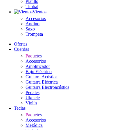
Platillo
Timbal
Vientos
Accesorios
Andino
Saxo
Trompeta
Ofertas
Cuerdas
Paquetes
Accesorios
Amplificador
Bajo Eléctrico
Guitarra Acústica
Guitarra Eléctrica
Guitarra Electroacústica
Pedales
Ukelele
Violín
Teclas
Paquetes
Accesorios
Melódica