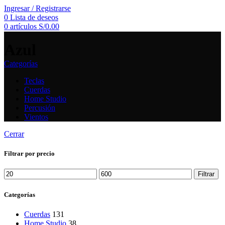
Ingresar / Registrarse
0
Lista de deseos
0
artículos
S/
0.00
Azul
Categorías
Teclas
Cuerdas
Home Studio
Percusión
Vientos
Cerrar
Filtrar por precio
Precio
Precio
Filtrar
mínimo
máximo
Categorías
Cuerdas
131
Home Studio
38