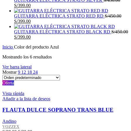
GUITARRA ELÉCTRICA STRATO SILVER
S/
450.00
El
El
era:
es:
S/
399.00
precio
precio
S/450.00.
S/399.00.
original
actual
GUITARRA ELÉCTRICA STRATO RED RD
S/
450.00
era:
El
es:
El
S/
399.00
S/450.00.
precio
S/399.00.
precio
original
actual
GUITARRA ELÉCTRICA STRATO BLACK RD
S/
450.00
era:
El
es:
El
S/
399.00
S/450.00.
precio
S/399.00.
precio
Inicio
Color del producto
Azul
original
actual
era:
es:
Mostrando los 6 resultados
S/450.00.
S/399.00.
Ver barra lateral
Mostrar
9
12
18
24
Oferta
Vista rápida
Añadir a la lista de deseos
FLAUTA DULCE SOPRANO TRANS BLUE
Andino
VOZZEX