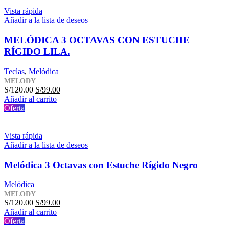
S/120.00.
S/99.00.
Vista rápida
Añadir a la lista de deseos
MELÓDICA 3 OCTAVAS CON ESTUCHE
RÍGIDO LILA.
Teclas
,
Melódica
MELODY
El
El
S/
120.00
S/
99.00
precio
precio
Añadir al carrito
original
actual
Oferta
era:
es:
S/120.00.
S/99.00.
Vista rápida
Añadir a la lista de deseos
Melódica 3 Octavas con Estuche Rígido Negro
Melódica
MELODY
El
El
S/
120.00
S/
99.00
precio
precio
Añadir al carrito
original
actual
Oferta