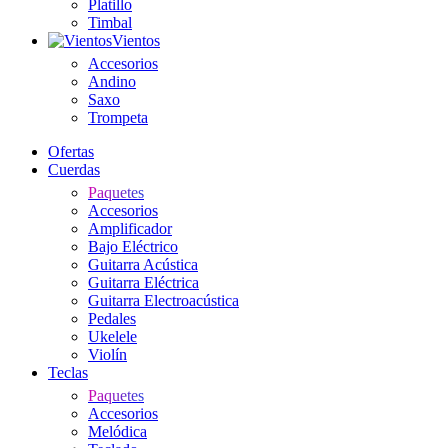
Platillo
Timbal
Vientos
Accesorios
Andino
Saxo
Trompeta
Ofertas
Cuerdas
Paquetes
Accesorios
Amplificador
Bajo Eléctrico
Guitarra Acústica
Guitarra Eléctrica
Guitarra Electroacústica
Pedales
Ukelele
Violín
Teclas
Paquetes
Accesorios
Melódica