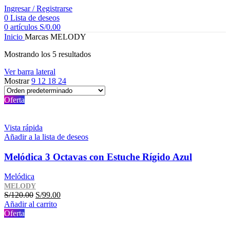
Ingresar / Registrarse
0
Lista de deseos
0
artículos
S/
0.00
Inicio
Marcas
MELODY
Mostrando los 5 resultados
Ver barra lateral
Mostrar
9
12
18
24
Oferta
Vista rápida
Añadir a la lista de deseos
Melódica 3 Octavas con Estuche Rígido Azul
Melódica
MELODY
El
El
S/
120.00
S/
99.00
precio
precio
Añadir al carrito
original
actual
Oferta
era:
es: