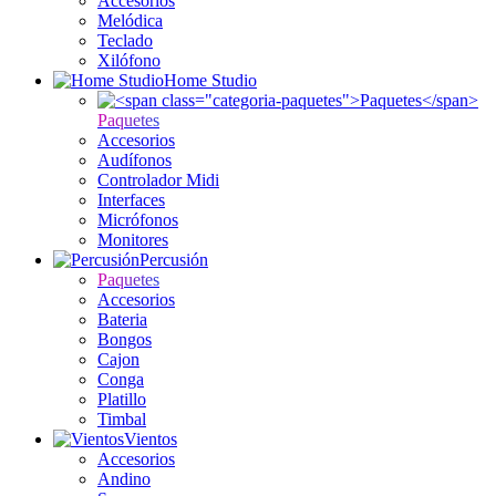
Accesorios
Melódica
Teclado
Xilófono
Home Studio
Paquetes
Accesorios
Audífonos
Controlador Midi
Interfaces
Micrófonos
Monitores
Percusión
Paquetes
Accesorios
Bateria
Bongos
Cajon
Conga
Platillo
Timbal
Vientos
Accesorios
Andino