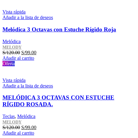
era:
es:
S/120.00.
S/99.00.
Vista rápida
Añadir a la lista de deseos
Melódica 3 Octavas con Estuche Rígido Roja
Melódica
MELODY
El
El
S/
120.00
S/
99.00
precio
precio
Añadir al carrito
original
actual
Oferta
era:
es:
S/120.00.
S/99.00.
Vista rápida
Añadir a la lista de deseos
MELÓDICA 3 OCTAVAS CON ESTUCHE
RÍGIDO ROSADA.
Teclas
,
Melódica
MELODY
El
El
S/
120.00
S/
99.00
precio
precio
Añadir al carrito