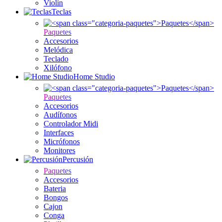
Violín
Teclas
Paquetes
Accesorios
Melódica
Teclado
Xilófono
Home Studio
Paquetes
Accesorios
Audífonos
Controlador Midi
Interfaces
Micrófonos
Monitores
Percusión
Paquetes
Accesorios
Bateria
Bongos
Cajon
Conga