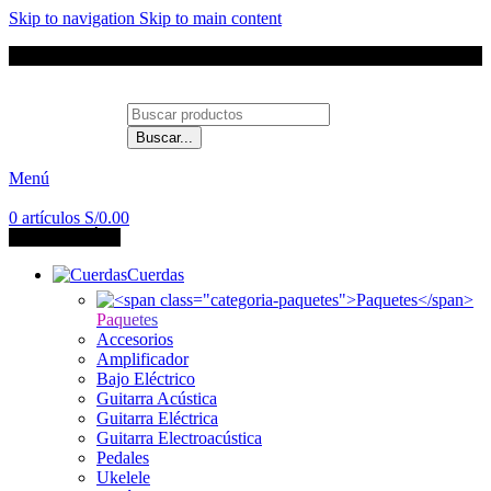
Skip to navigation
Skip to main content
Envíos a todo el Perú
Buscar...
Contáctanos
Menú
0
artículos
S/
0.00
CATEGORÍAS
Cuerdas
Paquetes
Accesorios
Amplificador
Bajo Eléctrico
Guitarra Acústica
Guitarra Eléctrica
Guitarra Electroacústica
Pedales
Ukelele