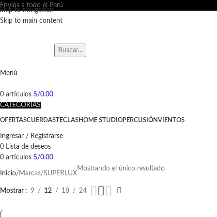
Envíos a todo el Perú
Skip to navigation
Skip to main content
Buscar...
Contáctanos
Menú
0
artículos
S/
0.00
CATEGORÍAS
OFERTAS
CUERDAS
TECLAS
HOME STUDIO
PERCUSIÓN
VIENTOS
Ingresar / Registrarse
0
Lista de deseos
0
artículos
S/
0.00
Mostrando el único resultado
Inicio
Marcas
SUPERLUX
Mostrar
9
12
18
24