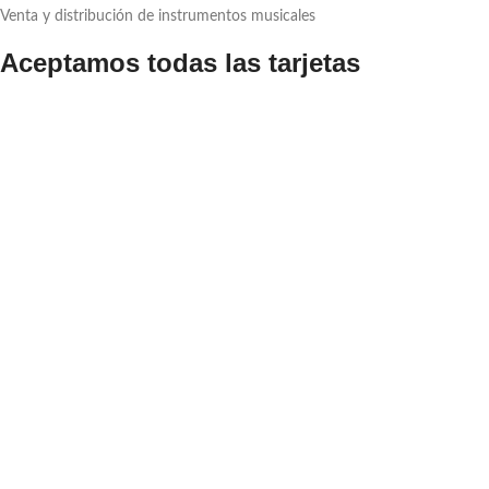
Venta y distribución de instrumentos musicales
Aceptamos todas las tarjetas
Contacto
ventas@suministrosmusicales.com.pe
+51 959 317 382
Av. Paseo de la República 255, Galería La Estación – INT 1099
Libro de Reclamaciones
2023 © Todos los Derechos reservados.