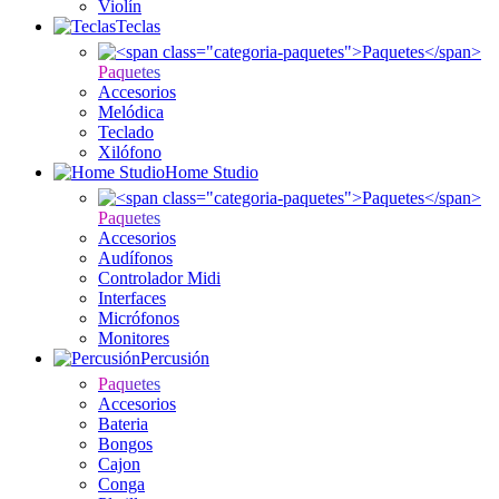
Violín
Teclas
Paquetes
Accesorios
Melódica
Teclado
Xilófono
Home Studio
Paquetes
Accesorios
Audífonos
Controlador Midi
Interfaces
Micrófonos
Monitores
Percusión
Paquetes
Accesorios
Bateria
Bongos
Cajon
Conga