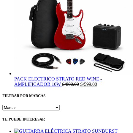
PACK ELECTRICO STRATO RED WINE -
El
El
AMPLIFICADOR 10W
S/
800.00
S/
599.00
precio
precio
original
actual
FILTRAR POR MARCAS
era:
es:
S/800.00.
S/599.00.
TE PUEDE INTERESAR