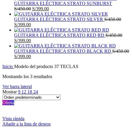
GUITARRA ELÉCTRICA STRATO SUNBURST
El
El
S/
450.00
S/
399.00
precio
precio
original
actual
GUITARRA ELÉCTRICA STRATO SILVER
S/
450.00
El
El
era:
es:
S/
399.00
precio
precio
S/450.00.
S/399.00.
original
actual
GUITARRA ELÉCTRICA STRATO RED RD
S/
450.00
era:
El
es:
El
S/
399.00
S/450.00.
precio
S/399.00.
precio
original
actual
GUITARRA ELÉCTRICA STRATO BLACK RD
S/
450.00
era:
El
es:
El
S/
399.00
S/450.00.
precio
S/399.00.
precio
Inicio
Modelo del producto
37 TECLAS
original
actual
era:
es:
Mostrando los 3 resultados
S/450.00.
S/399.00.
Ver barra lateral
Mostrar
9
12
18
24
Oferta
Vista rápida
Añadir a la lista de deseos