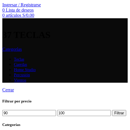
Ingresar / Registrarse
0
Lista de deseos
0
artículos
S/
0.00
37 TECLAS
Categorías
Teclas
Cuerdas
Home Studio
Percusión
Vientos
Cerrar
Filtrar por precio
Precio
Precio
Filtrar
mínimo
máximo
Categorías