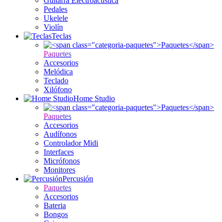
Guitarra Electroacústica
Pedales
Ukelele
Violín
Teclas
Paquetes
Accesorios
Melódica
Teclado
Xilófono
Home Studio
Paquetes
Accesorios
Audífonos
Controlador Midi
Interfaces
Micrófonos
Monitores
Percusión
Paquetes
Accesorios
Bateria
Bongos