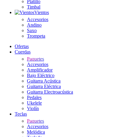
Platillo
Timbal
Vientos
Accesorios
Andino
Saxo
Trompeta
Ofertas
Cuerdas
Paquetes
Accesorios
Amplificador
Bajo Eléctrico
Guitarra Acústica
Guitarra Eléctrica
Guitarra Electroacústica
Pedales
Ukelele
Violín
Teclas
Paquetes
Accesorios
Melódica