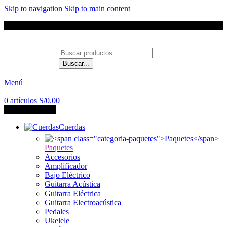
Skip to navigation
Skip to main content
Envíos a todo el Perú
Buscar...
Contáctanos
Menú
0
artículos
S/
0.00
CATEGORÍAS
Cuerdas
Paquetes
Accesorios
Amplificador
Bajo Eléctrico
Guitarra Acústica
Guitarra Eléctrica
Guitarra Electroacústica
Pedales
Ukelele