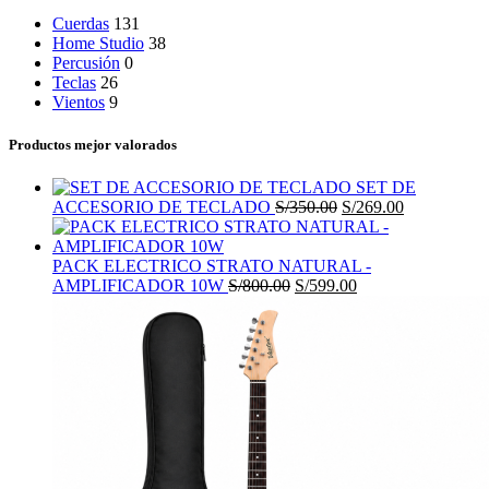
Cuerdas
131
Home Studio
38
Percusión
0
Teclas
26
Vientos
9
Productos mejor valorados
SET DE
El
El
ACCESORIO DE TECLADO
S/
350.00
S/
269.00
precio
precio
original
actual
era:
es:
PACK ELECTRICO STRATO NATURAL -
El
S/350.00.
El
S/269.00.
AMPLIFICADOR 10W
S/
800.00
S/
599.00
precio
precio
original
actual
era:
es:
S/800.00.
S/599.00.