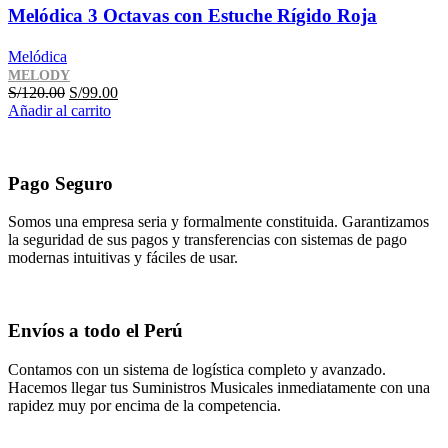
Melódica 3 Octavas con Estuche Rígido Roja
Melódica
MELODY
El
El
S/
120.00
S/
99.00
precio
precio
Añadir al carrito
original
actual
era:
es:
S/120.00.
S/99.00.
Pago Seguro
Somos una empresa seria y formalmente constituida. Garantizamos
la seguridad de sus pagos y transferencias con sistemas de pago
modernas intuitivas y fáciles de usar.
Envíos a todo el Perú
Contamos con un sistema de logística completo y avanzado.
Hacemos llegar tus Suministros Musicales inmediatamente con una
rapidez muy por encima de la competencia.