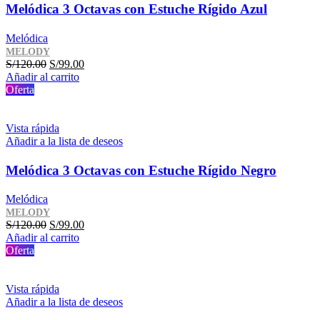
Melódica 3 Octavas con Estuche Rígido Azul
Melódica
MELODY
El
El
S/
120.00
S/
99.00
precio
precio
Añadir al carrito
original
actual
Oferta
era:
es:
S/120.00.
S/99.00.
Vista rápida
Añadir a la lista de deseos
Melódica 3 Octavas con Estuche Rígido Negro
Melódica
MELODY
El
El
S/
120.00
S/
99.00
precio
precio
Añadir al carrito
original
actual
Oferta
era:
es:
S/120.00.
S/99.00.
Vista rápida
Añadir a la lista de deseos