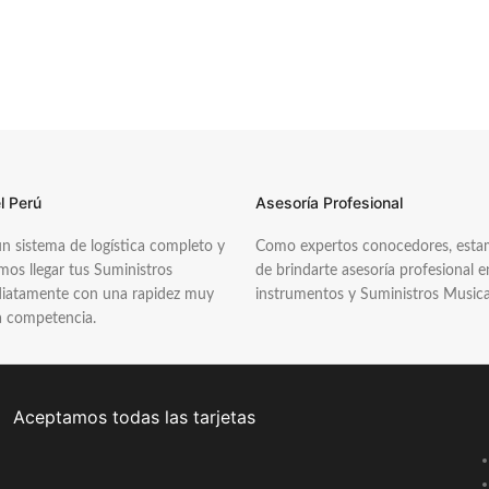
l Perú
Asesoría Profesional
 sistema de logística completo y
Como expertos conocedores, estam
os llegar tus Suministros
de brindarte asesoría profesional 
diatamente con una rapidez muy
instrumentos y Suministros Musica
a competencia.
Aceptamos todas las tarjetas