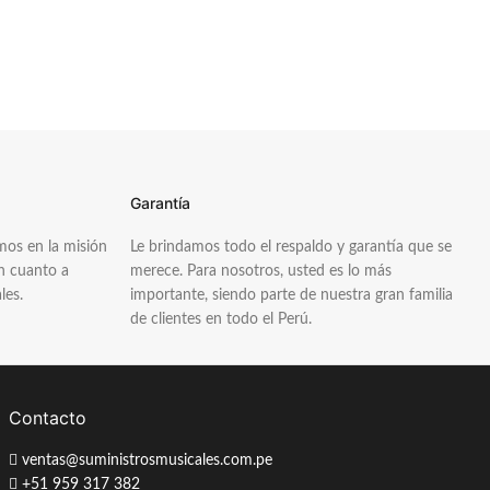
Garantía
os en la misión
Le brindamos todo el respaldo y garantía que se
en cuanto a
merece. Para nosotros, usted es lo más
les.
importante, siendo parte de nuestra gran familia
de clientes en todo el Perú.
Contacto
ventas@suministrosmusicales.com.pe
+51 959 317 382