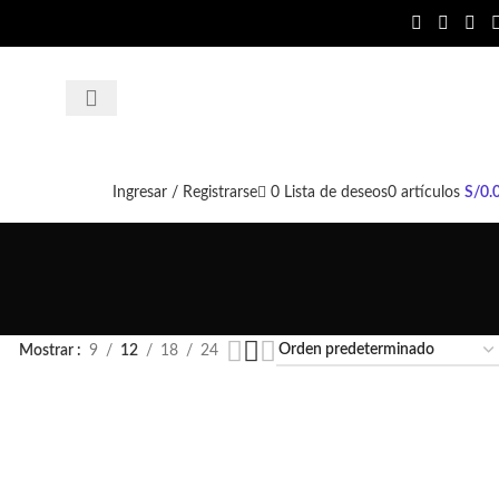
Contáctan
Ingresar / Registrarse
0
Lista de deseos
0
artículos
S/
0.
Mostrar
9
12
18
24