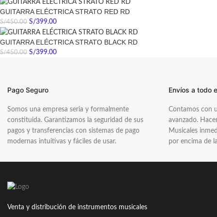
GUITARRA ELÉCTRICA STRATO RED RD
S/
399.00
S/
450.00
GUITARRA ELÉCTRICA STRATO BLACK RD
S/
399.00
S/
450.00
Pago Seguro
Envíos a todo e
Somos una empresa seria y formalmente
Contamos con un
constituida. Garantizamos la seguridad de sus
avanzado. Hacem
pagos y transferencias con sistemas de pago
Musicales inme
modernas intuitivas y fáciles de usar.
por encima de l
Venta y distribución de instrumentos musicales