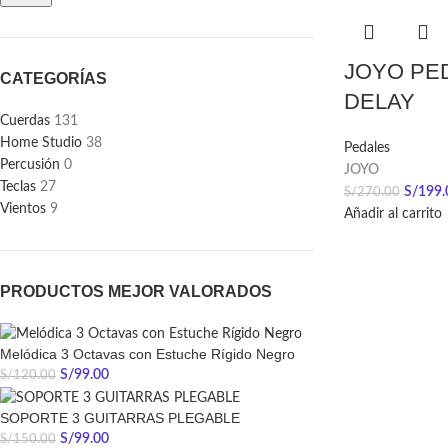
JOYO PED
CATEGORÍAS
DELAY
Cuerdas
131
Home Studio
38
Pedales
Percusión
0
JOYO
Teclas
27
S/
199.
S/
270.00
Vientos
9
Añadir al carrito
PRODUCTOS MEJOR VALORADOS
Melódica 3 Octavas con Estuche Rígido Negro
S/
99.00
S/
120.00
SOPORTE 3 GUITARRAS PLEGABLE
S/
99.00
S/
150.00