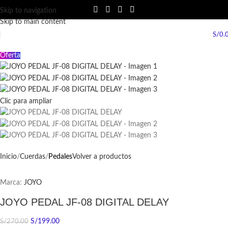
Skip to navigation
Skip to main content
S/
0.
Oferta
Clic para ampliar
Inicio
Cuerdas
Pedales
Volver a productos
Marca:
JOYO
JOYO PEDAL JF-08 DIGITAL DELAY
S/
199.00
S/
270.00