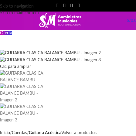
Skip to navigation
Skip to main content
S/
0.
Oferta
Clic para ampliar
Inicio
Cuerdas
Guitarra Acústica
Volver a productos