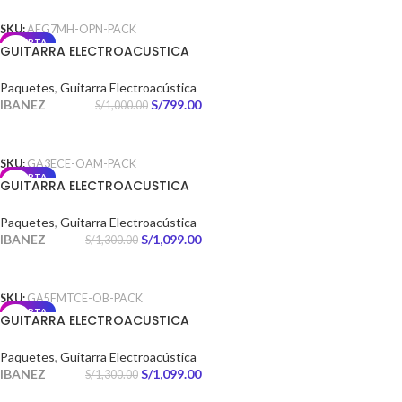
SKU:
AEG7MH-OPN-PACK
OFERTA
GUITARRA ELECTROACUSTICA
GA3ECE OPEN PORE AMBER
PACK
Paquetes
,
Guitarra Electroacústica
IBANEZ
S/
799.00
S/
1,000.00
AÑADIR AL CARRITO
SKU:
GA3ECE-OAM-PACK
OFERTA
GUITARRA ELECTROACUSTICA
GA5FMTCE OPEN PORE
BLUEBERRY PACK
Paquetes
,
Guitarra Electroacústica
IBANEZ
S/
1,099.00
S/
1,300.00
AÑADIR AL CARRITO
SKU:
GA5FMTCE-OB-PACK
OFERTA
GUITARRA ELECTROACUSTICA
GA5MHTCE WEATHERED BLACK
OPEN PORE PACK
Paquetes
,
Guitarra Electroacústica
IBANEZ
S/
1,099.00
S/
1,300.00
AÑADIR AL CARRITO