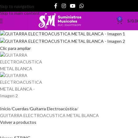
Skip to navigation
OFERTA
Skip to main content
AGOTADO
0
S/
0.0
Clic para ampliar
Inicio
Cuerdas
Guitarra Electroacústica
GUITARRA ELECTROACUSTICA METAL BLANCA
Volver a productos
Marca:
STRING