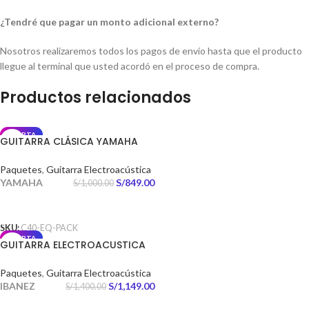
¿Tendré que pagar un monto adicional externo?
Nosotros realizaremos todos los pagos de envío hasta que el producto
llegue al terminal que usted acordó en el proceso de compra.
Productos relacionados
OFERTA
GUITARRA CLÁSICA YAMAHA
C40 ELECTROACÚSTICA
Paquetes
,
Guitarra Electroacústica
YAMAHA
S/
849.00
S/
1,000.00
AÑADIR AL CARRITO
SKU:
C40-EQ-PACK
OFERTA
GUITARRA ELECTROACUSTICA
AEG7MH OPEN PORE NATURAL
PACK
Paquetes
,
Guitarra Electroacústica
IBANEZ
S/
1,149.00
S/
1,400.00
AÑADIR AL CARRITO