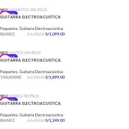
SKU:
GA5MHTCE-WK-PACK
OFERTA
GUITARRA ELECTROACUSTICA
GA5TCE AMBER HIGH GLOSS
PACK
Paquetes
,
Guitarra Electroacústica
IBANEZ
S/
1,099.00
S/
1,300.00
AÑADIR AL CARRITO
SKU:
GA5TCE-AM-PACK
OFERTA
GUITARRA ELECTROACUSTICA
GN20CE-NS NATURAL TAPA
SOLIDA PACK
Paquetes
,
Guitarra Electroacústica
TAKAMINE
S/
1,899.00
S/
2,100.00
AÑADIR AL CARRITO
SKU:
GN20CE-NS-PACK
OFERTA
GUITARRA ELECTROACUSTICA
PF16WCE NATURAL HIGH GLOSS
PACK
Paquetes
,
Guitarra Electroacústica
IBANEZ
S/
1,249.00
S/
1,450.00