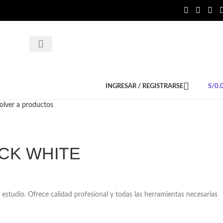
Contáctan
INGRESAR / REGISTRARSE
S/
0.
olver a productos
CK WHITE
studio. Ofrece calidad profesional y todas las herramientas necesarias