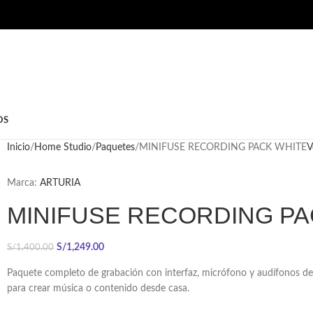
OS
Inicio
Home Studio
Paquetes
MINIFUSE RECORDING PACK WHITE
V
Marca:
ARTURIA
MINIFUSE RECORDING PA
S/
1,249.00
S/
1,400.00
Paquete completo de grabación con interfaz, micrófono y audífonos de e
para crear música o contenido desde casa.