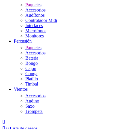
Paquetes
Accesorios
Audífonos
Controlador Midi
Interfaces
Micrófonos
Monitores
Percusión
Paquetes
Accesorios
Bateria
Bongo
Cajon
Conga
Platillo
Timbal
Vientos
Accesorios
Andino
Saxo
Trompeta
0
Lista de deseos