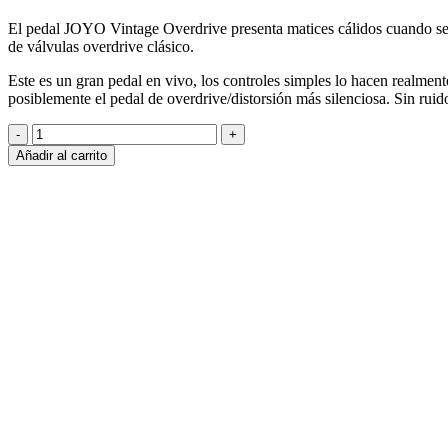
era:
es:
El pedal JOYO Vintage Overdrive presenta matices cálidos cuando se u
S/250.00.
S/199.00.
de válvulas overdrive clásico.
Este es un gran pedal en vivo, los controles simples lo hacen realmente
posiblemente el pedal de overdrive/distorsión más silenciosa. Sin ruido
PEDAL
DE
Añadir al carrito
GUITARRA
JOYO
JF-
06
VINTAGE
PHASE
cantidad