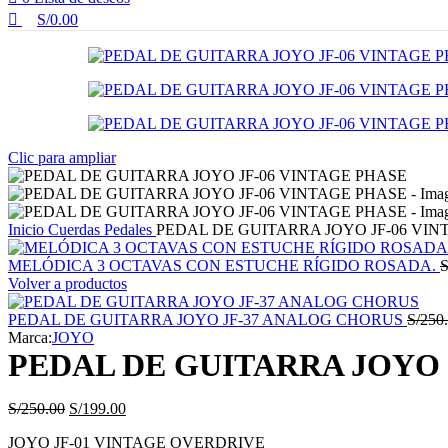
S/
0.00
Clic para ampliar
Inicio
Cuerdas
Pedales
PEDAL DE GUITARRA JOYO JF-06 VIN
MELÓDICA 3 OCTAVAS CON ESTUCHE RÍGIDO ROSADA.
S
Volver a productos
PEDAL DE GUITARRA JOYO JF-37 ANALOG CHORUS
S/
250
Marca:
JOYO
PEDAL DE GUITARRA JOYO 
El
El
S/
250.00
S/
199.00
precio
precio
JOYO JF-01 VINTAGE OVERDRIVE
original
actual