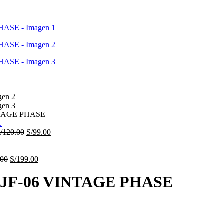
TAGE PHASE
El
El
/
120.00
S/
99.00
precio
precio
original
actual
El
era:
El
es:
.00
S/
199.00
precio
S/120.00.
precio
S/99.00.
original
actual
JF-06 VINTAGE PHASE
era:
es:
S/250.00.
S/199.00.