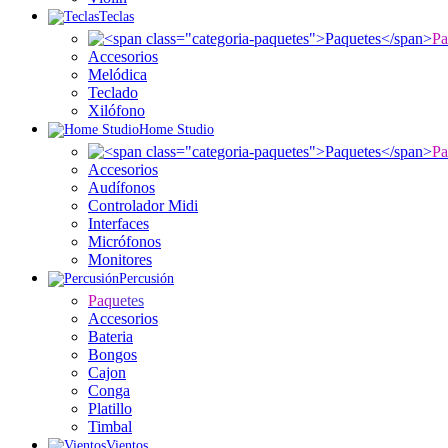
Teclas
Pa
Accesorios
Melódica
Teclado
Xilófono
Home Studio
Pa
Accesorios
Audífonos
Controlador Midi
Interfaces
Micrófonos
Monitores
Percusión
Paquetes
Accesorios
Bateria
Bongos
Cajon
Conga
Platillo
Timbal
Vientos