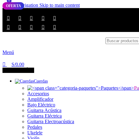
0
0
Skip to navigation
Skip to main content
OFERTA
Envíos a todo el Perú
Contáctanos
Menú
S/
0.00
CATEGORÍAS
Cuerdas
Pa
Accesorios
Amplificador
Bajo Eléctrico
Guitarra Acústica
Guitarra Eléctrica
Guitarra Electroacústica
Pedales
Ukelele
Violín