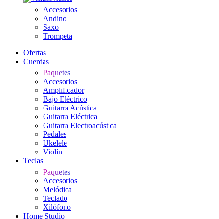
Accesorios
Andino
Saxo
Trompeta
Ofertas
Cuerdas
Paquetes
Accesorios
Amplificador
Bajo Eléctrico
Guitarra Acústica
Guitarra Eléctrica
Guitarra Electroacústica
Pedales
Ukelele
Violín
Teclas
Paquetes
Accesorios
Melódica
Teclado
Xilófono
Home Studio