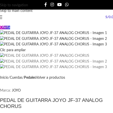
Skip to navigation
Skip to main content
S/
0.
Oferta
Clic para ampliar
Inicio
Cuerdas
Pedales
Volver a productos
Marca:
JOYO
PEDAL DE GUITARRA JOYO JF-37 ANALOG
CHORUS