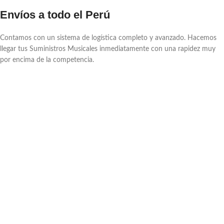
Envíos a todo el Perú
Contamos con un sistema de logística completo y avanzado. Hacemos
llegar tus Suministros Musicales inmediatamente con una rapidez muy
por encima de la competencia.
Asesoría Profesional
Como expertos conocedores, estamos en la misión de brindarte asesoría
profesional en cuanto a instrumentos y Suministros Musicales.
Garantía
Le brindamos todo el respaldo y garantía que se merece. Para nosotros,
usted es lo más importante, siendo parte de nuestra gran familia de