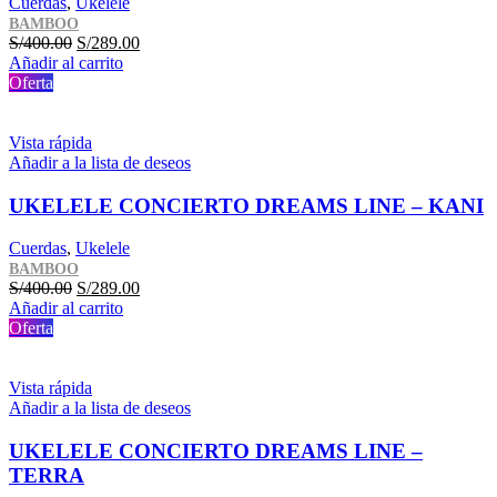
Cuerdas
,
Ukelele
BAMBOO
El
El
S/
400.00
S/
289.00
precio
precio
Añadir al carrito
original
actual
Oferta
era:
es:
S/400.00.
S/289.00.
Vista rápida
Añadir a la lista de deseos
UKELELE CONCIERTO DREAMS LINE – KANI
Cuerdas
,
Ukelele
BAMBOO
El
El
S/
400.00
S/
289.00
precio
precio
Añadir al carrito
original
actual
Oferta
era:
es:
S/400.00.
S/289.00.
Vista rápida
Añadir a la lista de deseos
UKELELE CONCIERTO DREAMS LINE –
TERRA