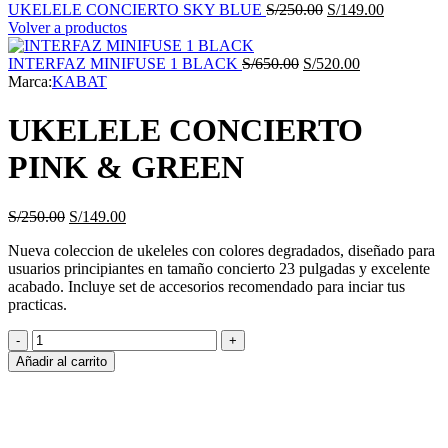
El
El
UKELELE CONCIERTO SKY BLUE
S/
250.00
S/
149.00
precio
precio
Volver a productos
original
actual
El
era:
El
es:
INTERFAZ MINIFUSE 1 BLACK
S/
650.00
S/
520.00
precio
S/250.00.
precio
S/149.00.
Marca:
KABAT
original
actual
era:
es:
UKELELE CONCIERTO
S/650.00.
S/520.00.
PINK & GREEN
El
El
S/
250.00
S/
149.00
precio
precio
Nueva coleccion de ukeleles con colores degradados, diseñado para
original
actual
usuarios principiantes en tamaño concierto 23 pulgadas y excelente
era:
es:
acabado. Incluye set de accesorios recomendado para inciar tus
S/250.00.
S/149.00.
practicas.
UKELELE
CONCIERTO
Añadir al carrito
PINK
&
GREEN
cantidad