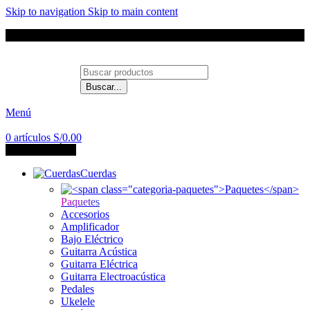
Skip to navigation
Skip to main content
Envíos a todo el Perú
Buscar...
Contáctanos
Menú
0
artículos
S/
0.00
CATEGORÍAS
Cuerdas
Paquetes
Accesorios
Amplificador
Bajo Eléctrico
Guitarra Acústica
Guitarra Eléctrica
Guitarra Electroacústica
Pedales
Ukelele