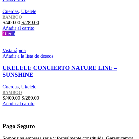
Cuerdas
,
Ukelele
BAMBOO
El
El
S/
400.00
S/
289.00
precio
precio
Añadir al carrito
original
actual
Oferta
era:
es:
S/400.00.
S/289.00.
Vista rápida
Añadir a la lista de deseos
UKELELE CONCIERTO NATURE LINE –
SUNSHINE
Cuerdas
,
Ukelele
BAMBOO
El
El
S/
400.00
S/
289.00
precio
precio
Añadir al carrito
original
actual
era:
es:
S/400.00.
S/289.00.
Pago Seguro
Somos una empresa seria y formalmente constituida. Garantizamos