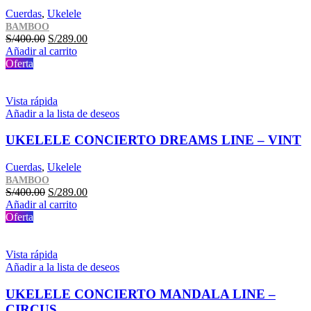
Cuerdas
,
Ukelele
BAMBOO
El
El
S/
400.00
S/
289.00
precio
precio
Añadir al carrito
original
actual
Oferta
era:
es:
S/400.00.
S/289.00.
Vista rápida
Añadir a la lista de deseos
UKELELE CONCIERTO DREAMS LINE – VINT
Cuerdas
,
Ukelele
BAMBOO
El
El
S/
400.00
S/
289.00
precio
precio
Añadir al carrito
original
actual
Oferta
era:
es:
S/400.00.
S/289.00.
Vista rápida
Añadir a la lista de deseos
UKELELE CONCIERTO MANDALA LINE –
CIRCUS