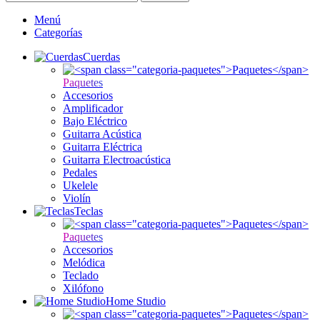
Menú
Categorías
Cuerdas
Paquetes
Accesorios
Amplificador
Bajo Eléctrico
Guitarra Acústica
Guitarra Eléctrica
Guitarra Electroacústica
Pedales
Ukelele
Violín
Teclas
Paquetes
Accesorios
Melódica
Teclado
Xilófono
Home Studio