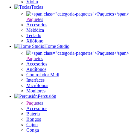
Violín
Teclas
Paquetes
Accesorios
Melódica
Teclado
Xilófono
Home Studio
Paquetes
Accesorios
Audífonos
Controlador Midi
Interfaces
Micrófonos
Monitores
Percusión
Paquetes
Accesorios
Bateria
Bongos
Cajon
Conga