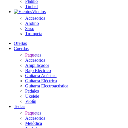
Platillo
Timbal
Vientos
Accesorios
Andino
Saxo
Trompeta
Ofertas
Cuerdas
Paquetes
Accesorios
Amplificador
Bajo Eléctrico
Guitarra Acústica
Guitarra Eléctrica
Guitarra Electroacústica
Pedales
Ukelele
Violín
Teclas
Paquetes
Accesorios
Melódica