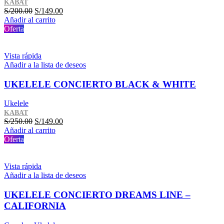
KABAT
El
El
S/
200.00
S/
149.00
precio
precio
Añadir al carrito
original
actual
Oferta
era:
es:
S/200.00.
S/149.00.
Vista rápida
Añadir a la lista de deseos
UKELELE CONCIERTO BLACK & WHITE
Ukelele
KABAT
El
El
S/
250.00
S/
149.00
precio
precio
Añadir al carrito
original
actual
Oferta
era:
es:
S/250.00.
S/149.00.
Vista rápida
Añadir a la lista de deseos
UKELELE CONCIERTO DREAMS LINE –
CALIFORNIA