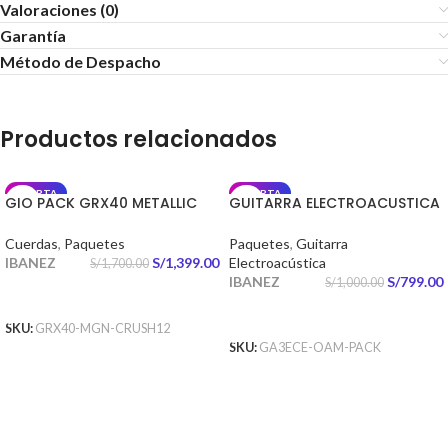
Valoraciones (0)
Garantía
Método de Despacho
Productos relacionados
OFERTA
OFERTA
GIO PACK GRX40 METALLIC
GUITARRA ELECTROACUSTICA
LIGHT GREEN – ORANGE
GA3ECE OPEN PORE AMBER
CRUSH 12W
PACK
Cuerdas
,
Paquetes
Paquetes
,
Guitarra
IBANEZ
S/
1,399.00
Electroacústica
S/
1,700.00
IBANEZ
S/
799.00
S/
1,000.00
AÑADIR AL CARRITO
AÑADIR AL CARRITO
SKU:
GRX40-MGN-CRUSH12
SKU:
GA3ECE-OAM-PACK