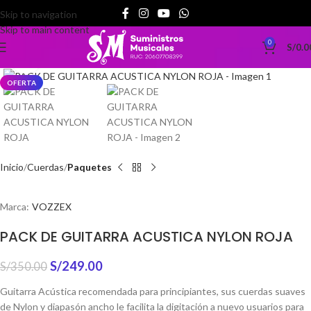
Skip to navigation
Skip to main content
0
S/
0.0
Clic para ampliar
OFERTA
Inicio
Cuerdas
Paquetes
Marca:
VOZZEX
PACK DE GUITARRA ACUSTICA NYLON ROJA
S/
249.00
S/
350.00
Guitarra Acústica recomendada para principiantes, sus cuerdas suaves
de Nylon y diapasón ancho le facilita la digitación a nuevo usuarios para