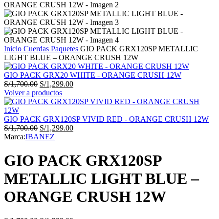
Inicio
Cuerdas
Paquetes
GIO PACK GRX120SP METALLIC
LIGHT BLUE – ORANGE CRUSH 12W
GIO PACK GRX20 WHITE - ORANGE CRUSH 12W
El
El
S/
1,700.00
S/
1,299.00
precio
precio
Volver a productos
original
actual
era:
es:
S/1,700.00.
S/1,299.00.
GIO PACK GRX120SP VIVID RED - ORANGE CRUSH 12W
El
El
S/
1,700.00
S/
1,299.00
precio
precio
Marca:
IBANEZ
original
actual
era:
es:
GIO PACK GRX120SP
S/1,700.00.
S/1,299.00.
METALLIC LIGHT BLUE –
ORANGE CRUSH 12W