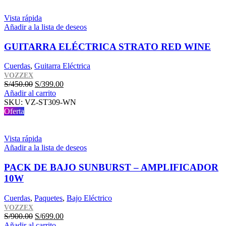
Vista rápida
Añadir a la lista de deseos
GUITARRA ELÉCTRICA STRATO RED WINE
Cuerdas
,
Guitarra Eléctrica
VOZZEX
El
El
S/
450.00
S/
399.00
precio
precio
Añadir al carrito
original
actual
SKU:
VZ-ST309-WN
era:
es:
Oferta
S/450.00.
S/399.00.
Vista rápida
Añadir a la lista de deseos
PACK DE BAJO SUNBURST – AMPLIFICADOR
10W
Cuerdas
,
Paquetes
,
Bajo Eléctrico
VOZZEX
El
El
S/
900.00
S/
699.00
precio
precio
Añadir al carrito