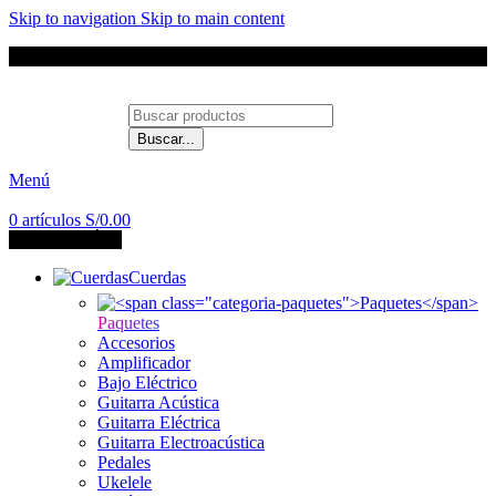
Skip to navigation
Skip to main content
Envíos a todo el Perú
Buscar...
Contáctanos
Menú
0
artículos
S/
0.00
CATEGORÍAS
Cuerdas
Paquetes
Accesorios
Amplificador
Bajo Eléctrico
Guitarra Acústica
Guitarra Eléctrica
Guitarra Electroacústica
Pedales
Ukelele