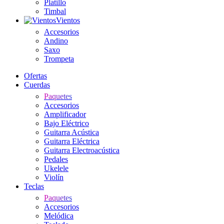
Platillo
Timbal
Vientos
Accesorios
Andino
Saxo
Trompeta
Ofertas
Cuerdas
Paquetes
Accesorios
Amplificador
Bajo Eléctrico
Guitarra Acústica
Guitarra Eléctrica
Guitarra Electroacústica
Pedales
Ukelele
Violín
Teclas
Paquetes
Accesorios
Melódica