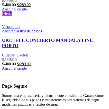
BAMBOO
El
El
S/
400.00
S/
289.00
precio
precio
Añadir al carrito
original
actual
Oferta
era:
es:
S/400.00.
S/289.00.
Vista rápida
Añadir a la lista de deseos
UKELELE CONCIERTO MANDALA LINE –
PORTO
Cuerdas
,
Ukelele
BAMBOO
El
El
S/
400.00
S/
289.00
precio
precio
Añadir al carrito
original
actual
era:
es:
S/400.00.
S/289.00.
Pago Seguro
Somos una empresa seria y formalmente constituida. Garantizamos
la seguridad de sus pagos y transferencias con sistemas de pago
modernas intuitivas y fáciles de usar.