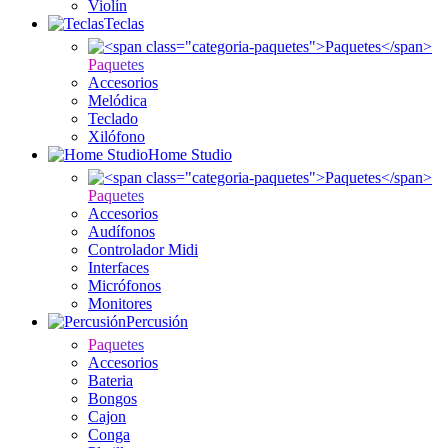
Violín
Teclas
Paquetes
Accesorios
Melódica
Teclado
Xilófono
Home Studio
Paquetes
Accesorios
Audífonos
Controlador Midi
Interfaces
Micrófonos
Monitores
Percusión
Paquetes
Accesorios
Bateria
Bongos
Cajon
Conga