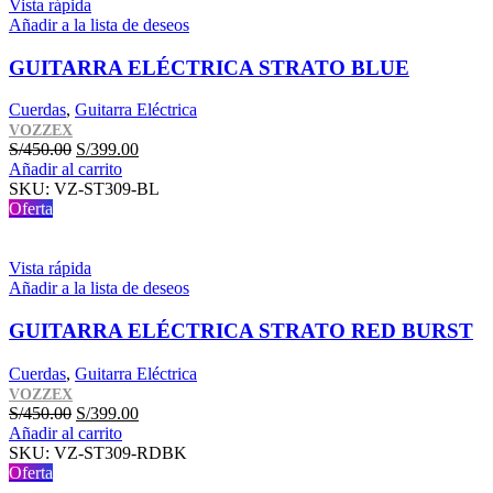
Vista rápida
Añadir a la lista de deseos
GUITARRA ELÉCTRICA STRATO BLUE
Cuerdas
,
Guitarra Eléctrica
VOZZEX
El
El
S/
450.00
S/
399.00
precio
precio
Añadir al carrito
original
actual
SKU:
VZ-ST309-BL
era:
es:
Oferta
S/450.00.
S/399.00.
Vista rápida
Añadir a la lista de deseos
GUITARRA ELÉCTRICA STRATO RED BURST
Cuerdas
,
Guitarra Eléctrica
VOZZEX
El
El
S/
450.00
S/
399.00
precio
precio
Añadir al carrito
original
actual
SKU:
VZ-ST309-RDBK
era:
es:
Oferta
S/450.00.
S/399.00.