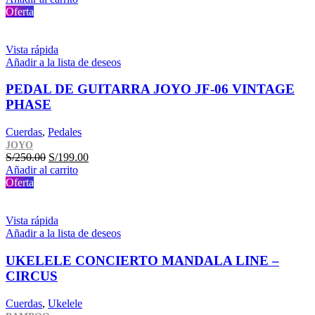
original
actual
Oferta
era:
es:
S/900.00.
S/699.00.
Vista rápida
Añadir a la lista de deseos
PEDAL DE GUITARRA JOYO JF-06 VINTAGE
PHASE
Cuerdas
,
Pedales
JOYO
El
El
S/
250.00
S/
199.00
precio
precio
Añadir al carrito
original
actual
Oferta
era:
es:
S/250.00.
S/199.00.
Vista rápida
Añadir a la lista de deseos
UKELELE CONCIERTO MANDALA LINE –
CIRCUS
Cuerdas
,
Ukelele