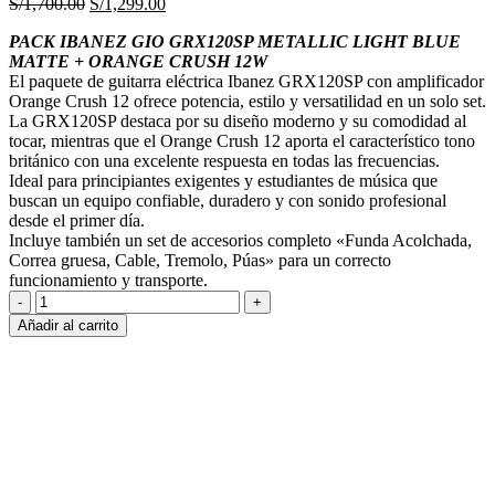
El
El
S/
1,700.00
S/
1,299.00
precio
precio
PACK IBANEZ GIO GRX120SP METALLIC LIGHT BLUE
original
actual
MATTE + ORANGE CRUSH 12W
era:
es:
El paquete de guitarra eléctrica Ibanez GRX120SP con amplificador
S/1,700.00.
S/1,299.00.
Orange Crush 12 ofrece potencia, estilo y versatilidad en un solo set.
La GRX120SP destaca por su diseño moderno y su comodidad al
tocar, mientras que el Orange Crush 12 aporta el característico tono
británico con una excelente respuesta en todas las frecuencias.
Ideal para principiantes exigentes y estudiantes de música que
buscan un equipo confiable, duradero y con sonido profesional
desde el primer día.
Incluye también un set de accesorios completo «Funda Acolchada,
Correa gruesa, Cable, Tremolo, Púas» para un correcto
funcionamiento y transporte.
GIO
PACK
Añadir al carrito
GRX120SP
METALLIC
LIGHT
BLUE
-
ORANGE
CRUSH
12W