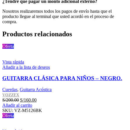
¿Tendré que pagar un monto adicional externo?
Nosotros realizaremos todos los pagos de envío hasta que el
producto llegue al terminal que usted acordó en el proceso de
compra.
Productos relacionados
Oferta
Vista rápida
Añadir a la lista de deseos
GUITARRA CLÁSICA PARA NIÑOS – NEGRO.
Cuerdas
,
Guitarra Acústica
VOZZEX
El
El
S/
200.00
S/
160.00
precio
precio
Añadir al carrito
original
actual
SKU:
VZ-M5126BK
era:
es:
Oferta
S/200.00.
S/160.00.