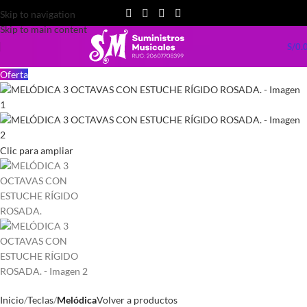
Skip to navigation
Skip to main content
S/
0.
Oferta
Clic para ampliar
Inicio
Teclas
Melódica
Volver a productos