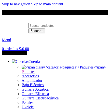
Skip to navigation
Skip to main content
Envíos a todo el Perú
Buscar...
Contáctanos
Menú
0
artículos
S/
0.00
CATEGORÍAS
Cuerdas
Paquetes
Accesorios
Amplificador
Bajo Eléctrico
Guitarra Acústica
Guitarra Eléctrica
Guitarra Electroacústica
Pedales
Ukelele