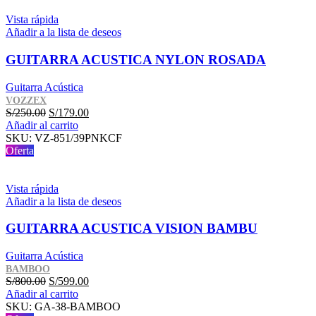
Vista rápida
Añadir a la lista de deseos
GUITARRA ACUSTICA NYLON ROSADA
Guitarra Acústica
VOZZEX
El
El
S/
250.00
S/
179.00
precio
precio
Añadir al carrito
original
actual
SKU:
VZ-851/39PNKCF
era:
es:
Oferta
S/250.00.
S/179.00.
Vista rápida
Añadir a la lista de deseos
GUITARRA ACUSTICA VISION BAMBU
Guitarra Acústica
BAMBOO
El
El
S/
800.00
S/
599.00
precio
precio
Añadir al carrito
original
actual
SKU:
GA-38-BAMBOO