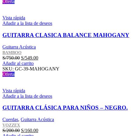
era:
es:
Oferta
S/800.00.
S/599.00.
Vista rápida
Añadir a la lista de deseos
GUITARRA CLASICA BALANCE MAHOGANY
Guitarra Acústica
BAMBOO
El
El
S/
750.00
S/
549.00
precio
precio
Añadir al carrito
original
actual
SKU:
GC-39-MAHOGANY
era:
es:
Oferta
S/750.00.
S/549.00.
Vista rápida
Añadir a la lista de deseos
GUITARRA CLÁSICA PARA NIÑOS – NEGRO.
Cuerdas
,
Guitarra Acústica
VOZZEX
El
El
S/
200.00
S/
160.00
precio
precio
Añadir al carrito