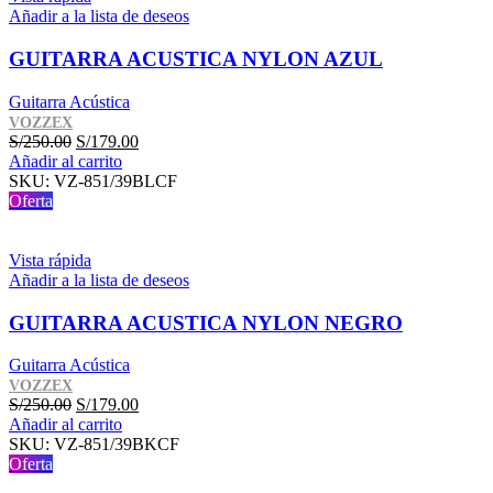
Añadir a la lista de deseos
GUITARRA ACUSTICA NYLON AZUL
Guitarra Acústica
VOZZEX
El
El
S/
250.00
S/
179.00
precio
precio
Añadir al carrito
original
actual
SKU:
VZ-851/39BLCF
era:
es:
Oferta
S/250.00.
S/179.00.
Vista rápida
Añadir a la lista de deseos
GUITARRA ACUSTICA NYLON NEGRO
Guitarra Acústica
VOZZEX
El
El
S/
250.00
S/
179.00
precio
precio
Añadir al carrito
original
actual
SKU:
VZ-851/39BKCF
era:
es:
Oferta
S/250.00.
S/179.00.