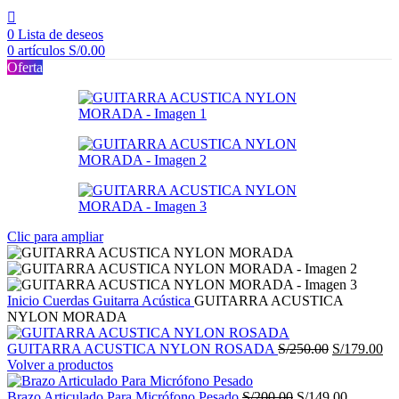
0
Lista de deseos
0
artículos
S/
0.00
Oferta
Clic para ampliar
Inicio
Cuerdas
Guitarra Acústica
GUITARRA ACUSTICA
NYLON MORADA
El
El
GUITARRA ACUSTICA NYLON ROSADA
S/
250.00
S/
179.00
precio
pr
Volver a productos
original
act
El
era:
El
es:
Brazo Articulado Para Micrófono Pesado
S/
200.00
S/
149.00