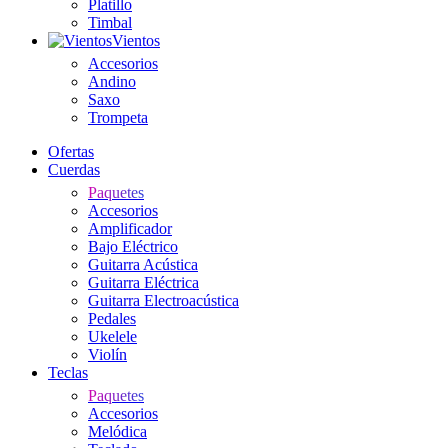
Platillo
Timbal
Vientos
Accesorios
Andino
Saxo
Trompeta
Ofertas
Cuerdas
Paquetes
Accesorios
Amplificador
Bajo Eléctrico
Guitarra Acústica
Guitarra Eléctrica
Guitarra Electroacústica
Pedales
Ukelele
Violín
Teclas
Paquetes
Accesorios
Melódica