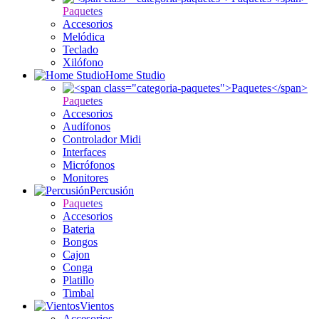
Paquetes
Accesorios
Melódica
Teclado
Xilófono
Home Studio
Paquetes
Accesorios
Audífonos
Controlador Midi
Interfaces
Micrófonos
Monitores
Percusión
Paquetes
Accesorios
Bateria
Bongos
Cajon
Conga
Platillo
Timbal
Vientos
Accesorios