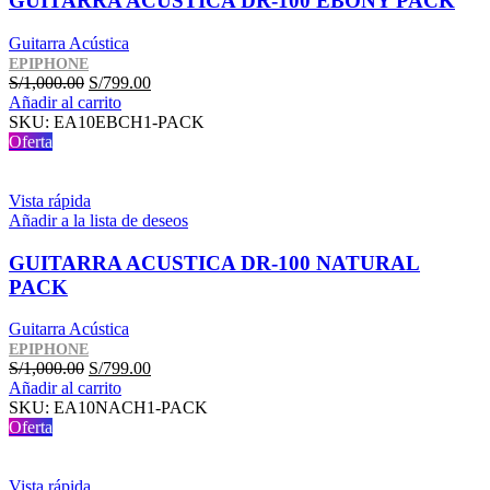
GUITARRA ACUSTICA DR-100 EBONY PACK
Guitarra Acústica
EPIPHONE
El
El
S/
1,000.00
S/
799.00
precio
precio
Añadir al carrito
original
actual
SKU:
EA10EBCH1-PACK
era:
es:
Oferta
S/1,000.00.
S/799.00.
Vista rápida
Añadir a la lista de deseos
GUITARRA ACUSTICA DR-100 NATURAL
PACK
Guitarra Acústica
EPIPHONE
El
El
S/
1,000.00
S/
799.00
precio
precio
Añadir al carrito
original
actual
SKU:
EA10NACH1-PACK
era:
es:
Oferta
S/1,000.00.
S/799.00.
Vista rápida