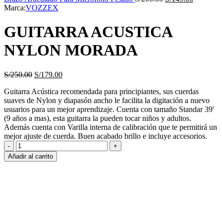
precio
S/250.00.
precio
S/
Marca:
VOZZEX
original
actual
era:
es:
GUITARRA ACUSTICA
S/200.00.
S/149.00
NYLON MORADA
El
El
S/
250.00
S/
179.00
precio
precio
Guitarra Acústica recomendada para principiantes, sus cuerdas
original
actual
suaves de Nylon y diapasón ancho le facilita la digitación a nuevo
era:
es:
usuarios para un mejor aprendizaje. Cuenta con tamaño Standar 39′
S/250.00.
S/179.00.
(9 años a mas), esta guitarra la pueden tocar niños y adultos.
Además cuenta con Varilla interna de calibración que te permitirá un
mejor ajuste de cuerda. Buen acabado brillo e incluye accesorios.
GUITARRA
ACUSTICA
Añadir al carrito
NYLON
MORADA
cantidad