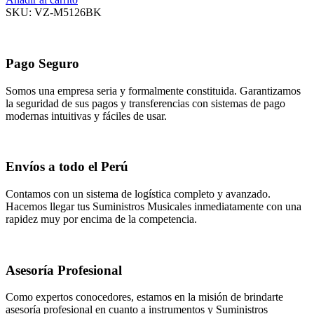
original
actual
SKU:
VZ-M5126BK
era:
es:
S/200.00.
S/160.00.
Pago Seguro
Somos una empresa seria y formalmente constituida. Garantizamos
la seguridad de sus pagos y transferencias con sistemas de pago
modernas intuitivas y fáciles de usar.
Envíos a todo el Perú
Contamos con un sistema de logística completo y avanzado.
Hacemos llegar tus Suministros Musicales inmediatamente con una
rapidez muy por encima de la competencia.
Asesoría Profesional
Como expertos conocedores, estamos en la misión de brindarte
asesoría profesional en cuanto a instrumentos y Suministros