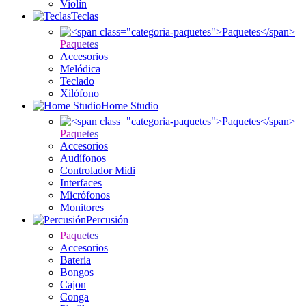
Violín
Teclas
Paquetes
Accesorios
Melódica
Teclado
Xilófono
Home Studio
Paquetes
Accesorios
Audífonos
Controlador Midi
Interfaces
Micrófonos
Monitores
Percusión
Paquetes
Accesorios
Bateria
Bongos
Cajon
Conga