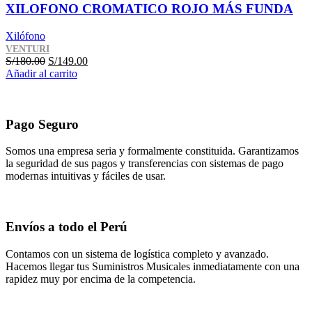
XILOFONO CROMATICO ROJO MÁS FUNDA
Xilófono
VENTURI
El
El
S/
180.00
S/
149.00
precio
precio
Añadir al carrito
original
actual
era:
es:
S/180.00.
S/149.00.
Pago Seguro
Somos una empresa seria y formalmente constituida. Garantizamos
la seguridad de sus pagos y transferencias con sistemas de pago
modernas intuitivas y fáciles de usar.
Envíos a todo el Perú
Contamos con un sistema de logística completo y avanzado.
Hacemos llegar tus Suministros Musicales inmediatamente con una
rapidez muy por encima de la competencia.