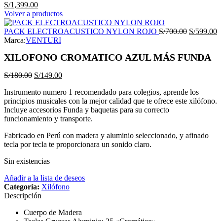
El
El
S/
1,399.00
precio
precio
Volver a productos
original
actual
era:
es:
El
E
PACK ELECTROACUSTICO NYLON ROJO
S/
700.00
S/
599.00
S/1,600.00.
S/1,399.00.
precio
p
Marca:
VENTURI
original
a
XILOFONO CROMATICO AZUL MÁS FUNDA
era:
e
S/700.00.
S
El
El
S/
180.00
S/
149.00
precio
precio
Instrumento numero 1 recomendado para colegios, aprende los
original
actual
principios musicales con la mejor calidad que te ofrece este xilófono.
era:
es:
Incluye accesorios Funda y baquetas para su correcto
S/180.00.
S/149.00.
funcionamiento y transporte.
Fabricado en Perú con madera y aluminio seleccionado, y afinado
tecla por tecla te proporcionara un sonido claro.
Sin existencias
Añadir a la lista de deseos
Categoría:
Xilófono
Descripción
Cuerpo de Madera