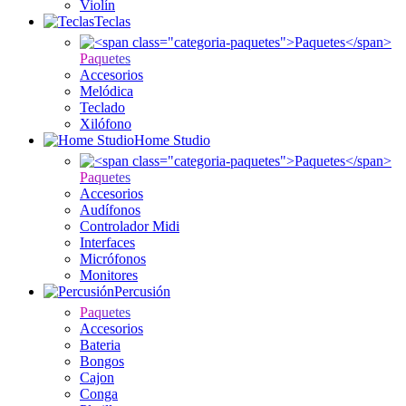
Violín
Teclas
Paquetes
Accesorios
Melódica
Teclado
Xilófono
Home Studio
Paquetes
Accesorios
Audífonos
Controlador Midi
Interfaces
Micrófonos
Monitores
Percusión
Paquetes
Accesorios
Bateria
Bongos
Cajon
Conga