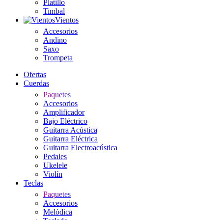
Platillo
Timbal
Vientos
Accesorios
Andino
Saxo
Trompeta
Ofertas
Cuerdas
Paquetes
Accesorios
Amplificador
Bajo Eléctrico
Guitarra Acústica
Guitarra Eléctrica
Guitarra Electroacústica
Pedales
Ukelele
Violín
Teclas
Paquetes
Accesorios
Melódica