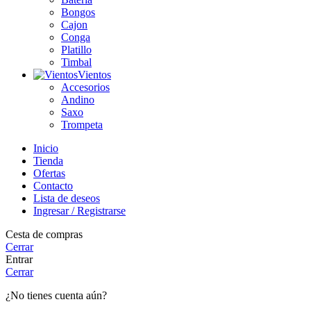
Bongos
Cajon
Conga
Platillo
Timbal
Vientos
Accesorios
Andino
Saxo
Trompeta
Inicio
Tienda
Ofertas
Contacto
Lista de deseos
Ingresar / Registrarse
Cesta de compras
Cerrar
Entrar
Cerrar
¿No tienes cuenta aún?