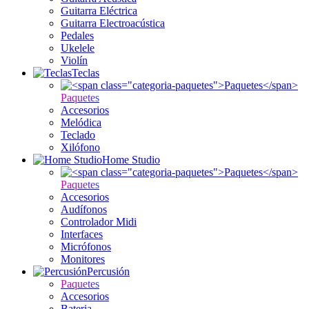
Guitarra Eléctrica
Guitarra Electroacústica
Pedales
Ukelele
Violín
Teclas
Paquetes
Accesorios
Melódica
Teclado
Xilófono
Home Studio
Paquetes
Accesorios
Audífonos
Controlador Midi
Interfaces
Micrófonos
Monitores
Percusión
Paquetes
Accesorios
Bateria