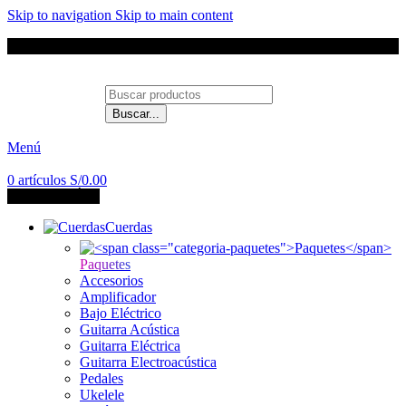
Skip to navigation
Skip to main content
Envíos a todo el Perú
Buscar...
Contáctanos
Menú
0
artículos
S/
0.00
CATEGORÍAS
Cuerdas
Paquetes
Accesorios
Amplificador
Bajo Eléctrico
Guitarra Acústica
Guitarra Eléctrica
Guitarra Electroacústica
Pedales
Ukelele