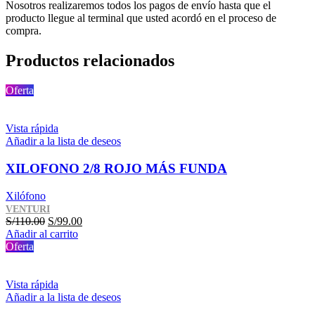
Nosotros realizaremos todos los pagos de envío hasta que el
producto llegue al terminal que usted acordó en el proceso de
compra.
Productos relacionados
Oferta
Vista rápida
Añadir a la lista de deseos
XILOFONO 2/8 ROJO MÁS FUNDA
Xilófono
VENTURI
El
El
S/
110.00
S/
99.00
precio
precio
Añadir al carrito
original
actual
Oferta
era:
es:
S/110.00.
S/99.00.
Vista rápida
Añadir a la lista de deseos